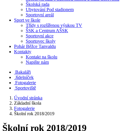
Školská rada
Ubytování Pod stadionem
Sportovní areál
Sport ve škole
Třídy s rozšířenou výukou TV
ŠSK a Centrum AŠSK
Sportovní akce
Sportovec školy
Pohár Běžce Tanvaldu
Kontakty
Kontakt na školu
Napište nám
Bakaláři
Jídelníček
Fotogalerie
Sportoviště
Úvodní stránka
Základní škola
Fotogalerie
Školní rok 2018/2019
Školní rok 2018/2019