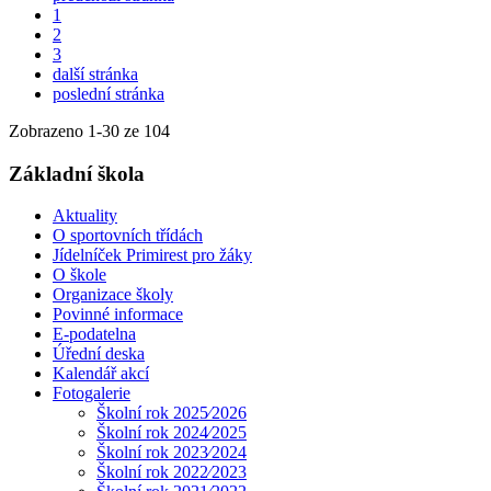
1
2
3
další stránka
poslední stránka
Zobrazeno
1
-
30
ze 104
Základní škola
Aktuality
O sportovních třídách
Jídelníček Primirest pro žáky
O škole
Organizace školy
Povinné informace
E-podatelna
Úřední deska
Kalendář akcí
Fotogalerie
Školní rok 2025⁄2026
Školní rok 2024⁄2025
Školní rok 2023⁄2024
Školní rok 2022⁄2023