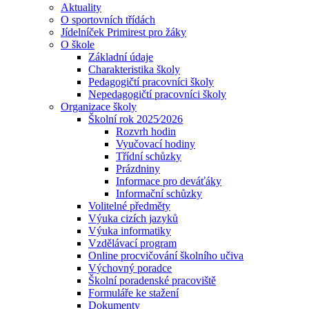
Aktuality
O sportovních třídách
Jídelníček Primirest pro žáky
O škole
Základní údaje
Charakteristika školy
Pedagogičtí pracovníci školy
Nepedagogičtí pracovníci školy
Organizace školy
Školní rok 2025⁄2026
Rozvrh hodin
Vyučovací hodiny
Třídní schůzky
Prázdniny
Informace pro deváťáky
Informační schůzky
Volitelné předměty
Výuka cizích jazyků
Výuka informatiky
Vzdělávací program
Online procvičování školního učiva
Výchovný poradce
Školní poradenské pracoviště
Formuláře ke stažení
Dokumenty