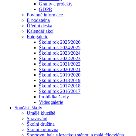
Granty a projekty
GDPR
Povinné informace
E-podatelna
Úřední deska
Kalendář akcí
Fotogalerie
Školní rok 2025⁄2026
Školní rok 2024⁄2025
Školní rok 2023⁄2024
Školní rok 2022⁄2023
Školní rok 2021⁄2022
Školní rok 2020⁄2021
Školní rok 2019⁄2020
Školní rok 2018⁄2019
Školní rok 2017⁄2018
Školní rok 2016⁄2017
Prohlídka školy
Videogalerie
Součásti školy
Umělé kluziště
Stravování
Školní družina
Školní knihovna
Sportovní hala s lezeckou stěnou a malá tělocvična