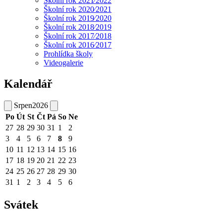
Školní rok 2021⁄2022
Školní rok 2020⁄2021
Školní rok 2019⁄2020
Školní rok 2018⁄2019
Školní rok 2017⁄2018
Školní rok 2016⁄2017
Prohlídka školy
Videogalerie
Kalendář
Srpen
2026
Po
Út
St
Čt
Pá
So
Ne
27
28
29
30
31
1
2
3
4
5
6
7
8
9
10
11
12
13
14
15
16
17
18
19
20
21
22
23
24
25
26
27
28
29
30
31
1
2
3
4
5
6
Svátek