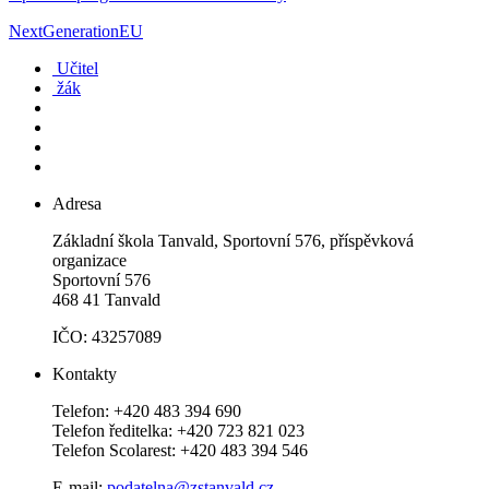
NextGenerationEU
Učitel
žák
Adresa
Základní škola Tanvald, Sportovní 576, příspěvková
organizace
Sportovní 576
468 41 Tanvald
IČO: 43257089
Kontakty
Telefon: +420 483 394 690
Telefon ředitelka: +420 723 821 023
Telefon Scolarest: +420 483 394 546
E-mail:
podatelna@zstanvald.cz