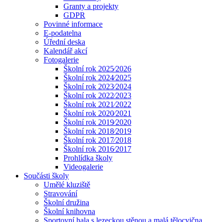
Granty a projekty
GDPR
Povinné informace
E-podatelna
Úřední deska
Kalendář akcí
Fotogalerie
Školní rok 2025⁄2026
Školní rok 2024⁄2025
Školní rok 2023⁄2024
Školní rok 2022⁄2023
Školní rok 2021⁄2022
Školní rok 2020⁄2021
Školní rok 2019⁄2020
Školní rok 2018⁄2019
Školní rok 2017⁄2018
Školní rok 2016⁄2017
Prohlídka školy
Videogalerie
Součásti školy
Umělé kluziště
Stravování
Školní družina
Školní knihovna
Sportovní hala s lezeckou stěnou a malá tělocvična