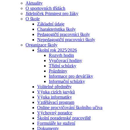
Aktuality
O sportovních třídách
Jídelníček Primirest pro žáky
O škole
Základní údaje
Charakteristika školy
Pedagogičtí pracovníci školy
Nepedagogičtí pracovníci školy
Organizace školy
Školní rok 2025⁄2026
Rozvrh hodin
Vyučovací hodiny
Třídní schůzky
Prázdniny
Informace pro deváťáky
Informační schůzky
Volitelné předměty
Výuka cizích jazyků
Výuka informatiky
Vzdělávací program
Online procvičování školního učiva
Výchovný poradce
Školní poradenské pracoviště
Formuláře ke stažení
Dokumenty