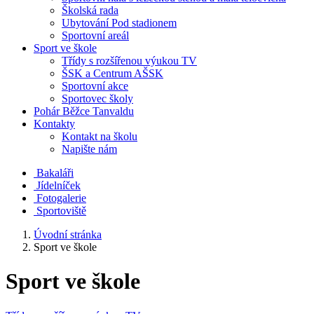
Školská rada
Ubytování Pod stadionem
Sportovní areál
Sport ve škole
Třídy s rozšířenou výukou TV
ŠSK a Centrum AŠSK
Sportovní akce
Sportovec školy
Pohár Běžce Tanvaldu
Kontakty
Kontakt na školu
Napište nám
Bakaláři
Jídelníček
Fotogalerie
Sportoviště
Úvodní stránka
Sport ve škole
Sport ve škole