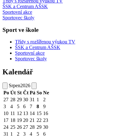
Třídy s rozšířenou výukou TV
ŠSK a Centrum AŠSK
Sportovní akce
Sportovec školy
Sport ve škole
Třídy s rozšířenou výukou TV
ŠSK a Centrum AŠSK
Sportovní akce
Sportovec školy
Kalendář
Srpen
2026
Po
Út
St
Čt
Pá
So
Ne
27
28
29
30
31
1
2
3
4
5
6
7
8
9
10
11
12
13
14
15
16
17
18
19
20
21
22
23
24
25
26
27
28
29
30
31
1
2
3
4
5
6