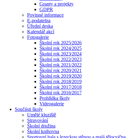
Granty a projekty
GDPR
Povinné informace
E-podatelna
Úřední deska
Kalendář akcí
Fotogalerie
Školní rok 2025⁄2026
Školní rok 2024⁄2025
Školní rok 2023⁄2024
Školní rok 2022⁄2023
Školní rok 2021⁄2022
Školní rok 2020⁄2021
Školní rok 2019⁄2020
Školní rok 2018⁄2019
Školní rok 2017⁄2018
Školní rok 2016⁄2017
Prohlídka školy
Videogalerie
Součásti školy
Umělé kluziště
Stravování
Školní družina
Školní knihovna
Sportovní hala s lezeckou stěnou a malá tělocvična