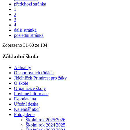
předchozí stránka
1
2
3
4
další stránka
poslední stránka
Zobrazeno
31
-
60
ze 104
Základní škola
Aktuality
O sportovních třídách
Jídelníček Primirest pro žáky
O škole
Organizace školy
Povinné informace
E-podatelna
Úřední deska
Kalendář akcí
Fotogalerie
Školní rok 2025⁄2026
Školní rok 2024⁄2025