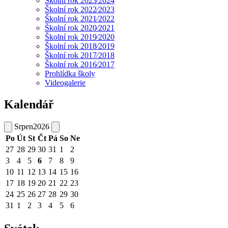
Školní rok 2023⁄2024
Školní rok 2022⁄2023
Školní rok 2021⁄2022
Školní rok 2020⁄2021
Školní rok 2019⁄2020
Školní rok 2018⁄2019
Školní rok 2017⁄2018
Školní rok 2016⁄2017
Prohlídka školy
Videogalerie
Kalendář
Srpen
2026
Po
Út
St
Čt
Pá
So
Ne
27
28
29
30
31
1
2
3
4
5
6
7
8
9
10
11
12
13
14
15
16
17
18
19
20
21
22
23
24
25
26
27
28
29
30
31
1
2
3
4
5
6