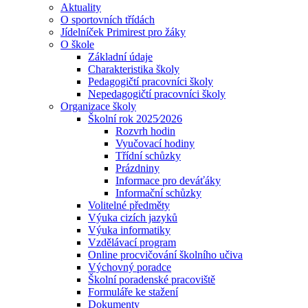
Aktuality
O sportovních třídách
Jídelníček Primirest pro žáky
O škole
Základní údaje
Charakteristika školy
Pedagogičtí pracovníci školy
Nepedagogičtí pracovníci školy
Organizace školy
Školní rok 2025⁄2026
Rozvrh hodin
Vyučovací hodiny
Třídní schůzky
Prázdniny
Informace pro deváťáky
Informační schůzky
Volitelné předměty
Výuka cizích jazyků
Výuka informatiky
Vzdělávací program
Online procvičování školního učiva
Výchovný poradce
Školní poradenské pracoviště
Formuláře ke stažení
Dokumenty