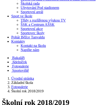
Školská rada
Ubytování Pod stadionem
Sportovní areál
Sport ve škole
Třídy s rozšířenou výukou TV
ŠSK a Centrum AŠSK
Sportovní akce
Sportovec školy
Pohár Běžce Tanvaldu
Kontakty
Kontakt na školu
Napište nám
Bakaláři
Jídelníček
Fotogalerie
Sportoviště
Úvodní stránka
Základní škola
Fotogalerie
Školní rok 2018/2019
Školní rok 2018/2019