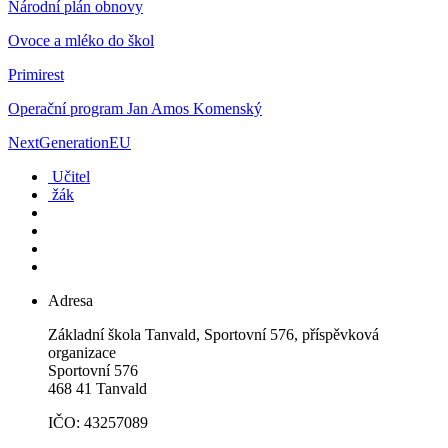
Národní plán obnovy
Ovoce a mléko do škol
Primirest
Operační program Jan Amos Komenský
NextGenerationEU
Učitel
žák
Adresa
Základní škola Tanvald, Sportovní 576, příspěvková
organizace
Sportovní 576
468 41 Tanvald
IČO: 43257089