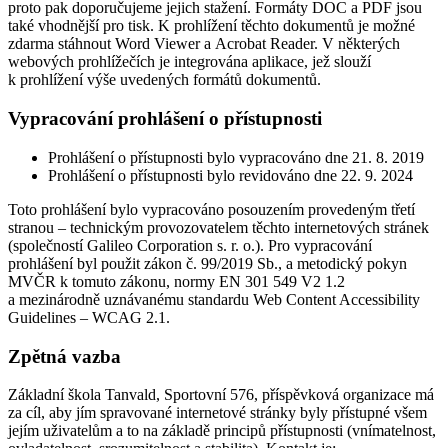
proto pak doporučujeme jejich stažení. Formáty DOC a PDF jsou
také vhodnější pro tisk. K prohlížení těchto dokumentů je možné
zdarma stáhnout Word Viewer a Acrobat Reader. V některých
webových prohlížečích je integrována aplikace, jež slouží
k prohlížení výše uvedených formátů dokumentů.
Vypracování prohlášení o přístupnosti
Prohlášení o přístupnosti bylo vypracováno dne 21. 8. 2019
Prohlášení o přístupnosti bylo revidováno dne 22. 9. 2024
Toto prohlášení bylo vypracováno posouzením provedeným třetí
stranou – technickým provozovatelem těchto internetových stránek
(společností Galileo Corporation s. r. o.). Pro vypracování
prohlášení byl použit zákon č. 99/2019 Sb., a metodický pokyn
MVČR k tomuto zákonu, normy EN 301 549 V2 1.2
a mezinárodně uznávanému standardu Web Content Accessibility
Guidelines – WCAG 2.1.
Zpětná vazba
Základní škola Tanvald, Sportovní 576, příspěvková organizace má
za cíl, aby jím spravované internetové stránky byly přístupné všem
jejím uživatelům a to na základě principů přístupnosti (vnímatelnost,