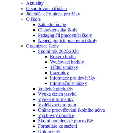
Aktuality
O sportovních třídách
Jídelníček Primirest pro žáky
O škole
Základní údaje
Charakteristika školy
Pedagogičtí pracovníci školy
Nepedagogičtí pracovníci školy
Organizace školy
Školní rok 2025⁄2026
Rozvrh hodin
Vyučovací hodiny
Třídní schůzky
Prázdniny
Informace pro deváťáky
Informační schůzky
Volitelné předměty
Výuka cizích jazyků
Výuka informatiky
Vzdělávací program
Online procvičování školního učiva
Výchovný poradce
Školní poradenské pracoviště
Formuláře ke stažení
Dokumenty