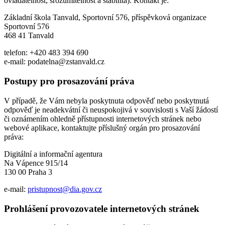
ovladatelnost, srozumitelnost a stabilita). Kontakt je:
Základní škola Tanvald, Sportovní 576, příspěvková organizace
Sportovní 576
468 41 Tanvald
telefon: +420 483 394 690
e-mail: podatelna@zstanvald.cz
Postupy pro prosazování práva
V případě, že Vám nebyla poskytnuta odpověď nebo poskytnutá
odpověď je neadekvátní či neuspokojivá v souvislosti s Vaší žádostí
či oznámením ohledně přístupnosti internetových stránek nebo
webové aplikace, kontaktujte příslušný orgán pro prosazování
práva:
Digitální a informační agentura
Na Vápence 915/14
130 00 Praha 3
e-mail:
pristupnost@dia.gov.cz
Prohlášení provozovatele internetových stránek