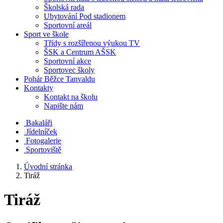
Školská rada
Ubytování Pod stadionem
Sportovní areál
Sport ve škole
Třídy s rozšířenou výukou TV
ŠSK a Centrum AŠSK
Sportovní akce
Sportovec školy
Pohár Běžce Tanvaldu
Kontakty
Kontakt na školu
Napište nám
Bakaláři
Jídelníček
Fotogalerie
Sportoviště
Úvodní stránka
Tiráž
Tiráž