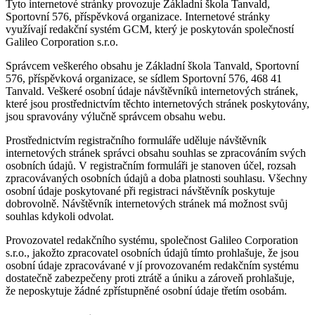
Tyto internetové stránky provozuje Základní škola Tanvald,
Sportovní 576, příspěvková organizace. Internetové stránky
využívají redakční systém GCM, který je poskytován společností
Galileo Corporation s.r.o.
Správcem veškerého obsahu je Základní škola Tanvald, Sportovní
576, příspěvková organizace, se sídlem Sportovní 576, 468 41
Tanvald. Veškeré osobní údaje návštěvníků internetových stránek,
které jsou prostřednictvím těchto internetových stránek poskytovány,
jsou spravovány výlučně správcem obsahu webu.
Prostřednictvím registračního formuláře uděluje návštěvník
internetových stránek správci obsahu souhlas se zpracováním svých
osobních údajů. V registračním formuláři je stanoven účel, rozsah
zpracovávaných osobních údajů a doba platnosti souhlasu. Všechny
osobní údaje poskytované při registraci návštěvník poskytuje
dobrovolně. Návštěvník internetových stránek má možnost svůj
souhlas kdykoli odvolat.
Provozovatel redakčního systému, společnost Galileo Corporation
s.r.o., jakožto zpracovatel osobních údajů tímto prohlašuje, že jsou
osobní údaje zpracovávané v jí provozovaném redakčním systému
dostatečně zabezpečeny proti ztrátě a úniku a zároveň prohlašuje,
že neposkytuje žádné zpřístupněné osobní údaje třetím osobám.