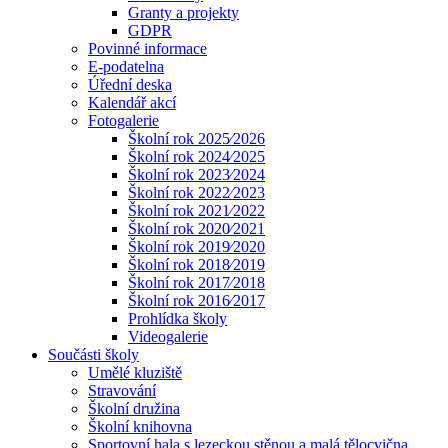
Granty a projekty
GDPR
Povinné informace
E-podatelna
Úřední deska
Kalendář akcí
Fotogalerie
Školní rok 2025⁄2026
Školní rok 2024⁄2025
Školní rok 2023⁄2024
Školní rok 2022⁄2023
Školní rok 2021⁄2022
Školní rok 2020⁄2021
Školní rok 2019⁄2020
Školní rok 2018⁄2019
Školní rok 2017⁄2018
Školní rok 2016⁄2017
Prohlídka školy
Videogalerie
Součásti školy
Umělé kluziště
Stravování
Školní družina
Školní knihovna
Sportovní hala s lezeckou stěnou a malá tělocvična