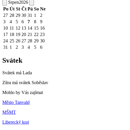
Srpen
2026
Po
Út
St
Čt
Pá
So
Ne
27
28
29
30
31
1
2
3
4
5
6
7
8
9
10
11
12
13
14
15
16
17
18
19
20
21
22
23
24
25
26
27
28
29
30
31
1
2
3
4
5
6
Svátek
Svátek má
Lada
Zítra má svátek
Soběslav
Mohlo by Vás zajímat
Město Tanvald
MŠMT
Liberecký kraj