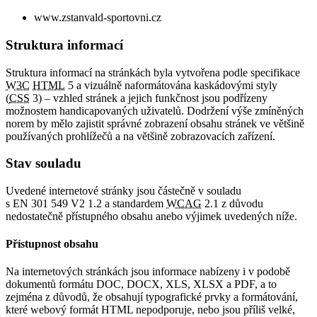
www.zstanvald-sportovni.cz
Struktura informací
Struktura informací na stránkách byla vytvořena podle specifikace
W3C
HTML
5 a vizuálně naformátována kaskádovými styly
(
CSS
3) – vzhled stránek a jejich funkčnost jsou podřízeny
možnostem handicapovaných uživatelů. Dodržení výše zmíněných
norem by mělo zajistit správné zobrazení obsahu stránek ve většině
používaných prohlížečů a na většině zobrazovacích zařízení.
Stav souladu
Uvedené internetové stránky jsou částečně v souladu
s EN 301 549 V2 1.2 a standardem
WCAG
2.1 z důvodu
nedostatečně přístupného obsahu anebo výjimek uvedených níže.
Přístupnost obsahu
Na internetových stránkách jsou informace nabízeny i v podobě
dokumentů formátu DOC, DOCX, XLS, XLSX a PDF, a to
zejména z důvodů, že obsahují typografické prvky a formátování,
které webový formát HTML nepodporuje, nebo jsou příliš velké,