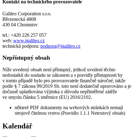
Kontakt na technického provozovatele
Galileo Corporation s.r.o.
Březenecká 4808
430 04 Chomutov
tel.: +420 226 257 057
web:
www.igalileo.cz
technická podpora:
podpora@igalileo.cz
Nepřístupný obsah
Níže uvedený obsah není přístupný, jelikož uvedení těchto
nedostatků do souladu se zákonem a s pravidly přístupnosti by
v tomto případě bylo pro provozovatele finančně náročné, takže
podle § 7 zákona 99/2019 Sb. toto není dodatečně upravováno a je
dočasně uplatňována výjimka z důvodu nepřiměřené zátěže
ve smyslu článku 5 směrnice (EU) 2016/2102.
některé PDF dokumenty na webových stránkách nemají
strojově čitelnou vrstvu (Pravidlo 1.1.1 Netextový obsah)
Kalendář