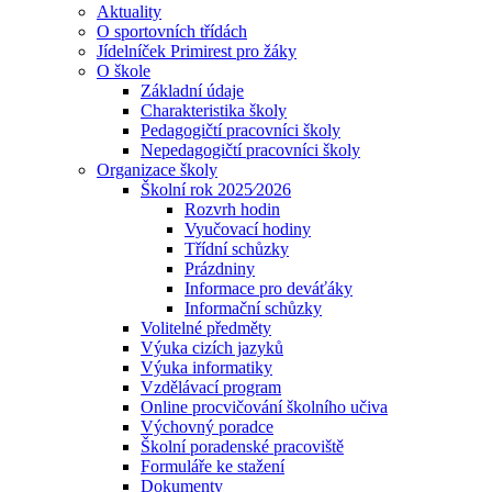
Aktuality
O sportovních třídách
Jídelníček Primirest pro žáky
O škole
Základní údaje
Charakteristika školy
Pedagogičtí pracovníci školy
Nepedagogičtí pracovníci školy
Organizace školy
Školní rok 2025⁄2026
Rozvrh hodin
Vyučovací hodiny
Třídní schůzky
Prázdniny
Informace pro deváťáky
Informační schůzky
Volitelné předměty
Výuka cizích jazyků
Výuka informatiky
Vzdělávací program
Online procvičování školního učiva
Výchovný poradce
Školní poradenské pracoviště
Formuláře ke stažení
Dokumenty