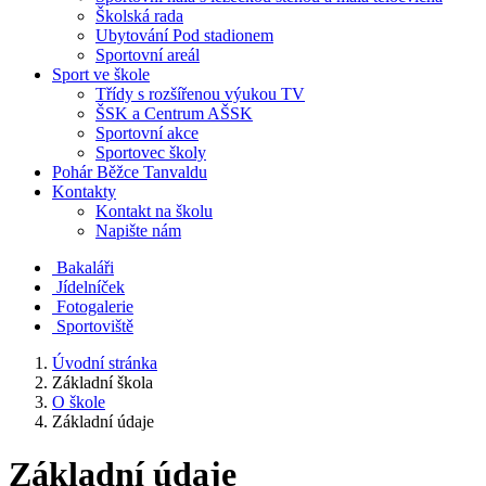
Školská rada
Ubytování Pod stadionem
Sportovní areál
Sport ve škole
Třídy s rozšířenou výukou TV
ŠSK a Centrum AŠSK
Sportovní akce
Sportovec školy
Pohár Běžce Tanvaldu
Kontakty
Kontakt na školu
Napište nám
Bakaláři
Jídelníček
Fotogalerie
Sportoviště
Úvodní stránka
Základní škola
O škole
Základní údaje
Základní údaje