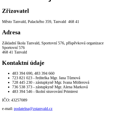
Zřizovatel
Město Tanvald, Palackého 359, Tanvald 468 41
Adresa
Základní škola Tanvald, Sportovní 576, příspěvková organizace
Sportovní 576
468 41 Tanvald
Kontaktní údaje
483 394 690, 483 394 660
723 821 023 - ředitelka Mgr. Jana Tůmová
728 445 230 - zástupkyně Mgr. Ivana Mϋllerová
736 538 373 - zástupkyně Mgr. Alena Marková
483 394 546 - školní stravování Primirest
IČO: 43257089
e-mail:
podatelna@zstanvald.cz