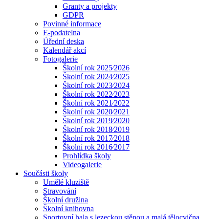
Granty a projekty
GDPR
Povinné informace
E-podatelna
Úřední deska
Kalendář akcí
Fotogalerie
Školní rok 2025⁄2026
Školní rok 2024⁄2025
Školní rok 2023⁄2024
Školní rok 2022⁄2023
Školní rok 2021⁄2022
Školní rok 2020⁄2021
Školní rok 2019⁄2020
Školní rok 2018⁄2019
Školní rok 2017⁄2018
Školní rok 2016⁄2017
Prohlídka školy
Videogalerie
Součásti školy
Umělé kluziště
Stravování
Školní družina
Školní knihovna
Sportovní hala s lezeckou stěnou a malá tělocvična