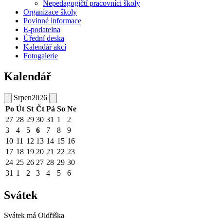
Nepedagogičtí pracovníci školy
Organizace školy
Povinné informace
E-podatelna
Úřední deska
Kalendář akcí
Fotogalerie
Kalendář
Srpen
2026
Po
Út
St
Čt
Pá
So
Ne
27
28
29
30
31
1
2
3
4
5
6
7
8
9
10
11
12
13
14
15
16
17
18
19
20
21
22
23
24
25
26
27
28
29
30
31
1
2
3
4
5
6
Svátek
Svátek má
Oldřiška