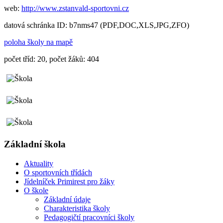
web:
http://www.zstanvald-sportovni.cz
datová schránka ID: b7nms47 (PDF,DOC,XLS,JPG,ZFO)
poloha školy na mapě
počet tříd: 20, počet žáků: 404
Základní škola
Aktuality
O sportovních třídách
Jídelníček Primirest pro žáky
O škole
Základní údaje
Charakteristika školy
Pedagogičtí pracovníci školy