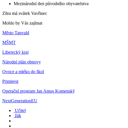
Mezinárodní den původního obyvatelstva
Zítra má svátek
Vavřinec
Mohlo by Vás zajímat
Město Tanvald
MŠMT
Liberecký kraj
Národní plán obnovy
Ovoce a mléko do škol
Primirest
Operační program Jan Amos Komenský
NextGenerationEU
Učitel
žák