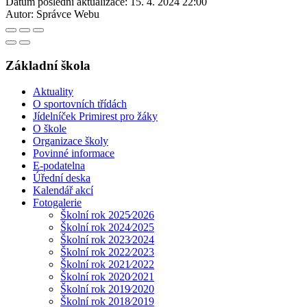
Datum poslední aktualizace:
15. 4. 2024 22:00
Autor:
Správce Webu
Základní škola
Aktuality
O sportovních třídách
Jídelníček Primirest pro žáky
O škole
Organizace školy
Povinné informace
E-podatelna
Úřední deska
Kalendář akcí
Fotogalerie
Školní rok 2025⁄2026
Školní rok 2024⁄2025
Školní rok 2023⁄2024
Školní rok 2022⁄2023
Školní rok 2021⁄2022
Školní rok 2020⁄2021
Školní rok 2019⁄2020
Školní rok 2018⁄2019