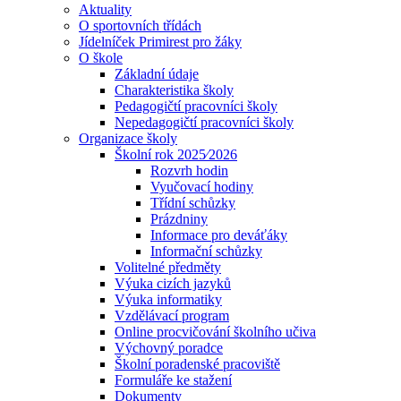
Aktuality
O sportovních třídách
Jídelníček Primirest pro žáky
O škole
Základní údaje
Charakteristika školy
Pedagogičtí pracovníci školy
Nepedagogičtí pracovníci školy
Organizace školy
Školní rok 2025⁄2026
Rozvrh hodin
Vyučovací hodiny
Třídní schůzky
Prázdniny
Informace pro deváťáky
Informační schůzky
Volitelné předměty
Výuka cizích jazyků
Výuka informatiky
Vzdělávací program
Online procvičování školního učiva
Výchovný poradce
Školní poradenské pracoviště
Formuláře ke stažení
Dokumenty