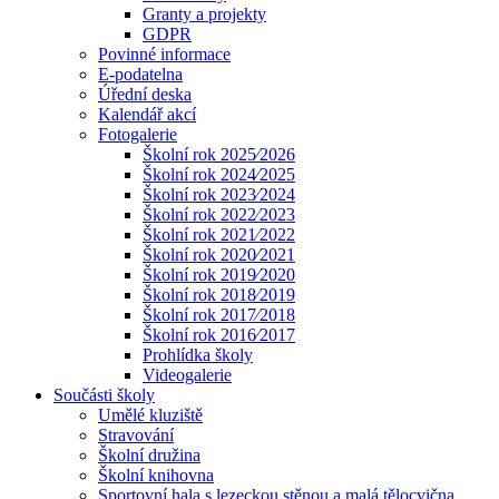
Granty a projekty
GDPR
Povinné informace
E-podatelna
Úřední deska
Kalendář akcí
Fotogalerie
Školní rok 2025⁄2026
Školní rok 2024⁄2025
Školní rok 2023⁄2024
Školní rok 2022⁄2023
Školní rok 2021⁄2022
Školní rok 2020⁄2021
Školní rok 2019⁄2020
Školní rok 2018⁄2019
Školní rok 2017⁄2018
Školní rok 2016⁄2017
Prohlídka školy
Videogalerie
Součásti školy
Umělé kluziště
Stravování
Školní družina
Školní knihovna
Sportovní hala s lezeckou stěnou a malá tělocvična