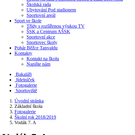
Školská rada
Ubytování Pod stadionem
Sportovní areál
Sport ve škole
Třídy s rozšířenou výukou TV
ŠSK a Centrum AŠSK
Sportovní akce
Sportovec školy
Pohár Běžce Tanvaldu
Kontakty
Kontakt na školu
Napište nám
Bakaláři
Jídelníček
Fotogalerie
Sportoviště
Úvodní stránka
Základní škola
Fotogalerie
Školní rok 2018/2019
Vodák 7. A