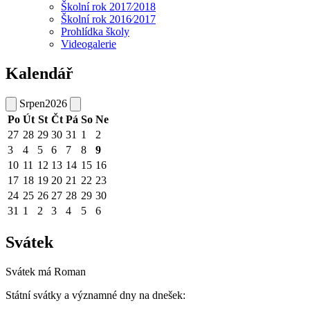
Školní rok 2017⁄2018
Školní rok 2016⁄2017
Prohlídka školy
Videogalerie
Kalendář
Srpen
2026
Po
Út
St
Čt
Pá
So
Ne
27
28
29
30
31
1
2
3
4
5
6
7
8
9
10
11
12
13
14
15
16
17
18
19
20
21
22
23
24
25
26
27
28
29
30
31
1
2
3
4
5
6
Svátek
Svátek má
Roman
Státní svátky a významné dny na dnešek: