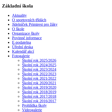
Základní škola
Aktuality
O sportovních třídách
Jídelníček Primirest pro žáky
O škole
Organizace školy
Povinné informace
E-podatelna
Úřední deska
Kalendář akcí
Fotogalerie
Školní rok 2025⁄2026
Školní rok 2024⁄2025
Školní rok 2023⁄2024
Školní rok 2022⁄2023
Školní rok 2021⁄2022
Školní rok 2020⁄2021
Školní rok 2019⁄2020
Školní rok 2018⁄2019
Školní rok 2017⁄2018
Školní rok 2016⁄2017
Prohlídka školy
Videogalerie