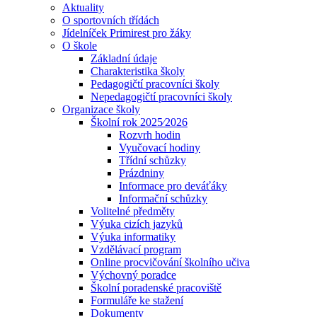
Aktuality
O sportovních třídách
Jídelníček Primirest pro žáky
O škole
Základní údaje
Charakteristika školy
Pedagogičtí pracovníci školy
Nepedagogičtí pracovníci školy
Organizace školy
Školní rok 2025⁄2026
Rozvrh hodin
Vyučovací hodiny
Třídní schůzky
Prázdniny
Informace pro deváťáky
Informační schůzky
Volitelné předměty
Výuka cizích jazyků
Výuka informatiky
Vzdělávací program
Online procvičování školního učiva
Výchovný poradce
Školní poradenské pracoviště
Formuláře ke stažení
Dokumenty