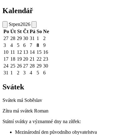
Kalendář
Srpen
2026
Po
Út
St
Čt
Pá
So
Ne
27
28
29
30
31
1
2
3
4
5
6
7
8
9
10
11
12
13
14
15
16
17
18
19
20
21
22
23
24
25
26
27
28
29
30
31
1
2
3
4
5
6
Svátek
Svátek má
Soběslav
Zítra má svátek
Roman
Státní svátky a významné dny na zítřek:
Mezinárodní den původního obyvatelstva