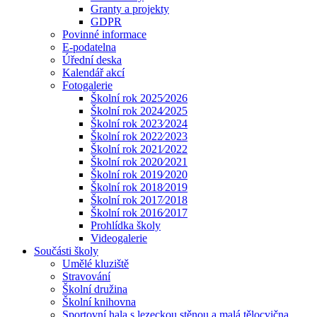
Granty a projekty
GDPR
Povinné informace
E-podatelna
Úřední deska
Kalendář akcí
Fotogalerie
Školní rok 2025⁄2026
Školní rok 2024⁄2025
Školní rok 2023⁄2024
Školní rok 2022⁄2023
Školní rok 2021⁄2022
Školní rok 2020⁄2021
Školní rok 2019⁄2020
Školní rok 2018⁄2019
Školní rok 2017⁄2018
Školní rok 2016⁄2017
Prohlídka školy
Videogalerie
Součásti školy
Umělé kluziště
Stravování
Školní družina
Školní knihovna
Sportovní hala s lezeckou stěnou a malá tělocvična