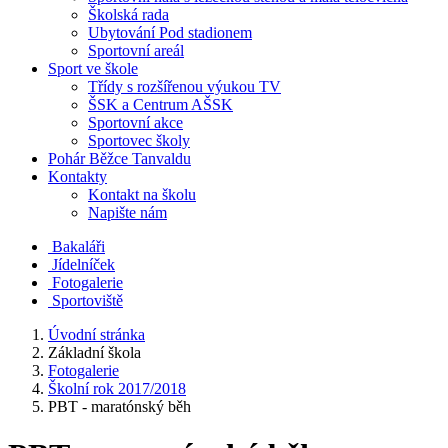
Školská rada
Ubytování Pod stadionem
Sportovní areál
Sport ve škole
Třídy s rozšířenou výukou TV
ŠSK a Centrum AŠSK
Sportovní akce
Sportovec školy
Pohár Běžce Tanvaldu
Kontakty
Kontakt na školu
Napište nám
Bakaláři
Jídelníček
Fotogalerie
Sportoviště
Úvodní stránka
Základní škola
Fotogalerie
Školní rok 2017/2018
PBT - maratónský běh