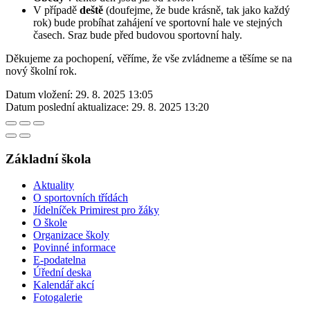
V případě
deště
(doufejme, že bude krásně, tak jako každý
rok) bude probíhat zahájení ve sportovní hale ve stejných
časech. Sraz bude před budovou sportovní haly.
Děkujeme za pochopení, věříme, že vše zvládneme a těšíme se na
nový školní rok.
Datum vložení:
29. 8. 2025 13:05
Datum poslední aktualizace:
29. 8. 2025 13:20
Základní škola
Aktuality
O sportovních třídách
Jídelníček Primirest pro žáky
O škole
Organizace školy
Povinné informace
E-podatelna
Úřední deska
Kalendář akcí
Fotogalerie