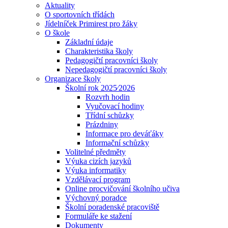
Aktuality
O sportovních třídách
Jídelníček Primirest pro žáky
O škole
Základní údaje
Charakteristika školy
Pedagogičtí pracovníci školy
Nepedagogičtí pracovníci školy
Organizace školy
Školní rok 2025⁄2026
Rozvrh hodin
Vyučovací hodiny
Třídní schůzky
Prázdniny
Informace pro deváťáky
Informační schůzky
Volitelné předměty
Výuka cizích jazyků
Výuka informatiky
Vzdělávací program
Online procvičování školního učiva
Výchovný poradce
Školní poradenské pracoviště
Formuláře ke stažení
Dokumenty