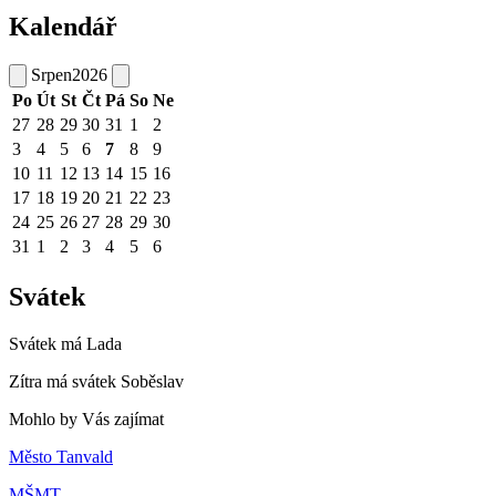
Kalendář
Srpen
2026
Po
Út
St
Čt
Pá
So
Ne
27
28
29
30
31
1
2
3
4
5
6
7
8
9
10
11
12
13
14
15
16
17
18
19
20
21
22
23
24
25
26
27
28
29
30
31
1
2
3
4
5
6
Svátek
Svátek má
Lada
Zítra má svátek
Soběslav
Mohlo by Vás zajímat
Město Tanvald
MŠMT