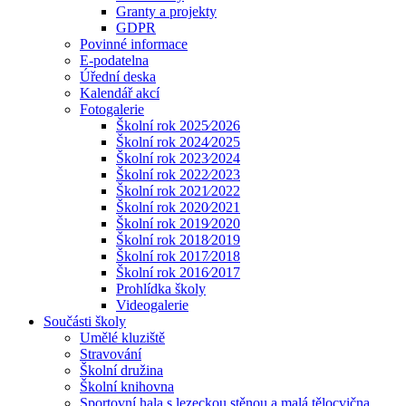
Granty a projekty
GDPR
Povinné informace
E-podatelna
Úřední deska
Kalendář akcí
Fotogalerie
Školní rok 2025⁄2026
Školní rok 2024⁄2025
Školní rok 2023⁄2024
Školní rok 2022⁄2023
Školní rok 2021⁄2022
Školní rok 2020⁄2021
Školní rok 2019⁄2020
Školní rok 2018⁄2019
Školní rok 2017⁄2018
Školní rok 2016⁄2017
Prohlídka školy
Videogalerie
Součásti školy
Umělé kluziště
Stravování
Školní družina
Školní knihovna
Sportovní hala s lezeckou stěnou a malá tělocvična