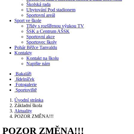
Školská rada
Ubytování Pod stadionem
Sportovní areál
Sport ve škole
Třídy s rozšířenou výukou TV
ŠSK a Centrum AŠSK
Sportovní akce
Sportovec školy
Pohár Běžce Tanvaldu
Kontakty
Kontakt na školu
Napište nám
Bakaláři
Jídelníček
Fotogalerie
Sportoviště
Úvodní stránka
Základní škola
Aktuality
POZOR ZMĚNA!!!
POZOR ZMĚNA!!!