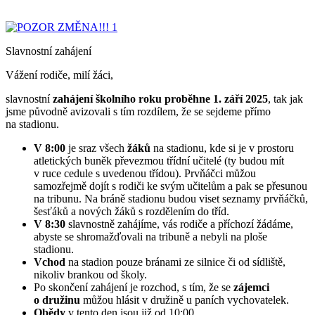
Slavnostní zahájení
Vážení rodiče, milí žáci,
slavnostní
zahájení školního roku proběhne 1. září 2025
, tak jak
jsme původně avizovali s tím rozdílem, že se sejdeme přímo
na stadionu.
V 8:00
je sraz všech
žáků
na stadionu, kde si je v prostoru
atletických buněk převezmou třídní učitelé (ty budou mít
v ruce cedule s uvedenou třídou). Prvňáčci můžou
samozřejmě dojít s rodiči ke svým učitelům a pak se přesunou
na tribunu. Na bráně stadionu budou viset seznamy prvňáčků,
šesťáků a nových žáků s rozdělením do tříd.
V 8:30
slavnostně zahájíme, vás rodiče a příchozí žádáme,
abyste se shromažďovali na tribuně a nebyli na ploše
stadionu.
Vchod
na stadion pouze bránami ze silnice či od sídliště,
nikoliv brankou od školy.
Po skončení zahájení je rozchod, s tím, že se
zájemci
o družinu
můžou hlásit v družině u paních vychovatelek.
Obědy
v tento den jsou již od 10:00.