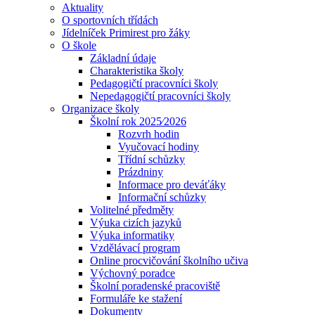
Aktuality
O sportovních třídách
Jídelníček Primirest pro žáky
O škole
Základní údaje
Charakteristika školy
Pedagogičtí pracovníci školy
Nepedagogičtí pracovníci školy
Organizace školy
Školní rok 2025⁄2026
Rozvrh hodin
Vyučovací hodiny
Třídní schůzky
Prázdniny
Informace pro deváťáky
Informační schůzky
Volitelné předměty
Výuka cizích jazyků
Výuka informatiky
Vzdělávací program
Online procvičování školního učiva
Výchovný poradce
Školní poradenské pracoviště
Formuláře ke stažení
Dokumenty