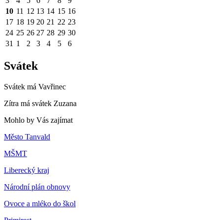
3
4
5
6
7
8
9
10
11
12
13
14
15
16
17
18
19
20
21
22
23
24
25
26
27
28
29
30
31
1
2
3
4
5
6
Svátek
Svátek má
Vavřinec
Zítra má svátek
Zuzana
Mohlo by Vás zajímat
Město Tanvald
MŠMT
Liberecký kraj
Národní plán obnovy
Ovoce a mléko do škol