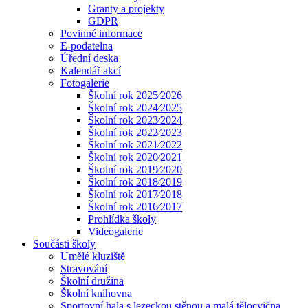
Granty a projekty
GDPR
Povinné informace
E-podatelna
Úřední deska
Kalendář akcí
Fotogalerie
Školní rok 2025⁄2026
Školní rok 2024⁄2025
Školní rok 2023⁄2024
Školní rok 2022⁄2023
Školní rok 2021⁄2022
Školní rok 2020⁄2021
Školní rok 2019⁄2020
Školní rok 2018⁄2019
Školní rok 2017⁄2018
Školní rok 2016⁄2017
Prohlídka školy
Videogalerie
Součásti školy
Umělé kluziště
Stravování
Školní družina
Školní knihovna
Sportovní hala s lezeckou stěnou a malá tělocvična