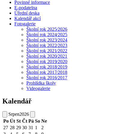
Povinné informace
E-podatelna
Úřední deska
Kalendář akcí
Fotogalerie
Školní rok 2025⁄2026
Školní rok 2024⁄2025
Školní rok 2023⁄2024
Školní rok 2022⁄2023
Školní rok 2021⁄2022
Školní rok 2020⁄2021
Školní rok 2019⁄2020
Školní rok 2018⁄2019
Školní rok 2017⁄2018
Školní rok 2016⁄2017
Prohlídka školy
Videogalerie
Kalendář
Srpen
2026
Po
Út
St
Čt
Pá
So
Ne
27
28
29
30
31
1
2