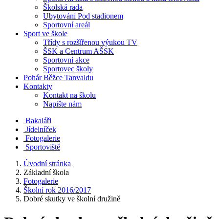
Školská rada
Ubytování Pod stadionem
Sportovní areál
Sport ve škole
Třídy s rozšířenou výukou TV
ŠSK a Centrum AŠSK
Sportovní akce
Sportovec školy
Pohár Běžce Tanvaldu
Kontakty
Kontakt na školu
Napište nám
Bakaláři
Jídelníček
Fotogalerie
Sportoviště
Úvodní stránka
Základní škola
Fotogalerie
Školní rok 2016/2017
Dobré skutky ve školní družině