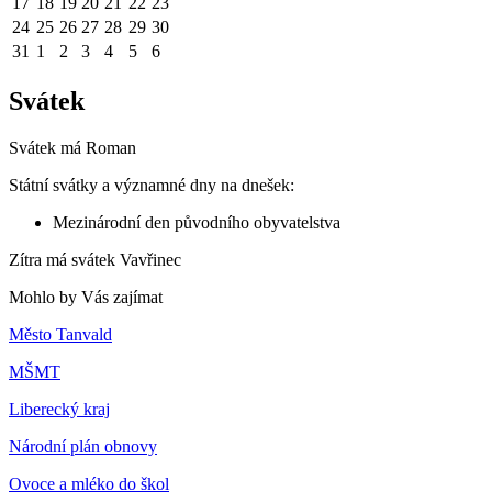
17
18
19
20
21
22
23
24
25
26
27
28
29
30
31
1
2
3
4
5
6
Svátek
Svátek má
Roman
Státní svátky a významné dny na dnešek:
Mezinárodní den původního obyvatelstva
Zítra má svátek
Vavřinec
Mohlo by Vás zajímat
Město Tanvald
MŠMT
Liberecký kraj
Národní plán obnovy
Ovoce a mléko do škol