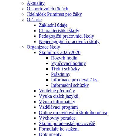
Aktuality
O sportovních třídách
Jídelníček Primirest pro žáky
O škole
Základní údaje
Charakteristika školy
Pedagogičtí pracovníci školy
Nepedagogičtí pracovníci školy
Organizace školy
Školní rok 2025⁄2026
Rozvrh hodin
Vyučovací hodiny
Třídní schůzky
Prázdniny
Informace pro deváťáky
Informační schůzky
Volitelné předměty
Výuka cizích jazyků
Výuka informatiky
Vzdělávací program
Online procvičování školního učiva
Výchovný poradce
Školní poradenské pracoviště
Formuláře ke stažení
Dokumenty