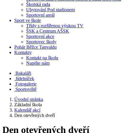
Školská rada
Ubytování Pod stadionem
Sportovní areál
Sport ve škole
Třídy s rozšířenou výukou TV
ŠSK a Centrum AŠSK
Sportovní akce
Sportovec školy
Pohár Běžce Tanvaldu
Kontakty
Kontakt na školu
Napište nám
Bakaláři
Jídelníček
Fotogalerie
Sportoviště
Úvodní stránka
Základní škola
Kalendář akcí
Den otevřených dveří
Den otevřených dveří