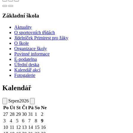
Základní škola
Aktuality
O sportovních třídách
Jídelníček Primirest pro žáky
O škole
Organizace školy
Povinné informace
E-podatelna
Úřední deska
Kalendář akcí
Fotogalerie
Kalendář
Srpen
2026
Po
Út
St
Čt
Pá
So
Ne
27
28
29
30
31
1
2
3
4
5
6
7
8
9
10
11
12
13
14
15
16