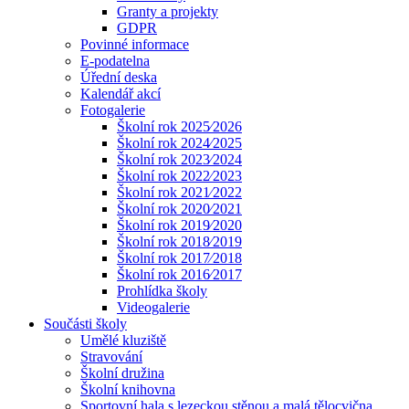
Granty a projekty
GDPR
Povinné informace
E-podatelna
Úřední deska
Kalendář akcí
Fotogalerie
Školní rok 2025⁄2026
Školní rok 2024⁄2025
Školní rok 2023⁄2024
Školní rok 2022⁄2023
Školní rok 2021⁄2022
Školní rok 2020⁄2021
Školní rok 2019⁄2020
Školní rok 2018⁄2019
Školní rok 2017⁄2018
Školní rok 2016⁄2017
Prohlídka školy
Videogalerie
Součásti školy
Umělé kluziště
Stravování
Školní družina
Školní knihovna
Sportovní hala s lezeckou stěnou a malá tělocvična