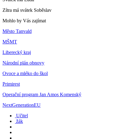
Zítra má svátek
Soběslav
Mohlo by Vás zajímat
Město Tanvald
MŠMT
Liberecký kraj
Národní plán obnovy
Ovoce a mléko do škol
Primirest
Operační program Jan Amos Komenský
NextGenerationEU
Učitel
žák