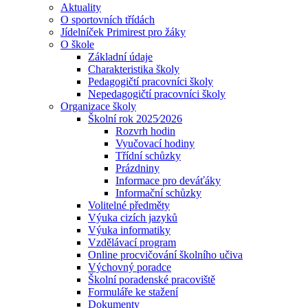
Aktuality
O sportovních třídách
Jídelníček Primirest pro žáky
O škole
Základní údaje
Charakteristika školy
Pedagogičtí pracovníci školy
Nepedagogičtí pracovníci školy
Organizace školy
Školní rok 2025⁄2026
Rozvrh hodin
Vyučovací hodiny
Třídní schůzky
Prázdniny
Informace pro deváťáky
Informační schůzky
Volitelné předměty
Výuka cizích jazyků
Výuka informatiky
Vzdělávací program
Online procvičování školního učiva
Výchovný poradce
Školní poradenské pracoviště
Formuláře ke stažení
Dokumenty