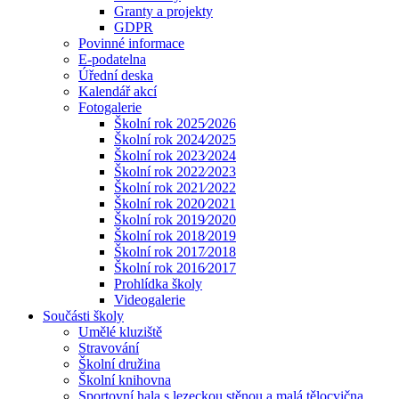
Granty a projekty
GDPR
Povinné informace
E-podatelna
Úřední deska
Kalendář akcí
Fotogalerie
Školní rok 2025⁄2026
Školní rok 2024⁄2025
Školní rok 2023⁄2024
Školní rok 2022⁄2023
Školní rok 2021⁄2022
Školní rok 2020⁄2021
Školní rok 2019⁄2020
Školní rok 2018⁄2019
Školní rok 2017⁄2018
Školní rok 2016⁄2017
Prohlídka školy
Videogalerie
Součásti školy
Umělé kluziště
Stravování
Školní družina
Školní knihovna
Sportovní hala s lezeckou stěnou a malá tělocvična