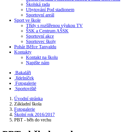
Školská rada
Ubytování Pod stadionem
Sportovní areál
Sport ve škole
Třídy s rozšířenou výukou TV
ŠSK a Centrum AŠSK
Sportovní akce
Sportovec školy
Pohár Běžce Tanvaldu
Kontakty
Kontakt na školu
Napište nám
Bakaláři
Jídelníček
Fotogalerie
Sportoviště
Úvodní stránka
Základní škola
Fotogalerie
Školní rok 2016/2017
PBT - běh do vrchu