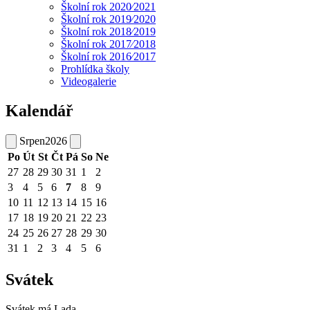
Školní rok 2020⁄2021
Školní rok 2019⁄2020
Školní rok 2018⁄2019
Školní rok 2017⁄2018
Školní rok 2016⁄2017
Prohlídka školy
Videogalerie
Kalendář
Srpen
2026
Po
Út
St
Čt
Pá
So
Ne
27
28
29
30
31
1
2
3
4
5
6
7
8
9
10
11
12
13
14
15
16
17
18
19
20
21
22
23
24
25
26
27
28
29
30
31
1
2
3
4
5
6
Svátek
Svátek má
Lada