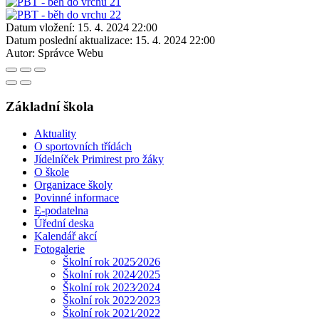
Datum vložení:
15. 4. 2024 22:00
Datum poslední aktualizace:
15. 4. 2024 22:00
Autor:
Správce Webu
Základní škola
Aktuality
O sportovních třídách
Jídelníček Primirest pro žáky
O škole
Organizace školy
Povinné informace
E-podatelna
Úřední deska
Kalendář akcí
Fotogalerie
Školní rok 2025⁄2026
Školní rok 2024⁄2025
Školní rok 2023⁄2024
Školní rok 2022⁄2023
Školní rok 2021⁄2022