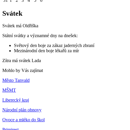
31
1
2
3
4
5
6
Svátek
Svátek má
Oldřiška
Státní svátky a významné dny na dnešek:
Světový den boje za zákaz jaderných zbraní
Mezinárodní den boje lékařů za mír
Zítra má svátek
Lada
Mohlo by Vás zajímat
Město Tanvald
MŠMT
Liberecký kraj
Národní plán obnovy
Ovoce a mléko do škol
Primirest