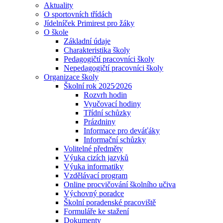
Aktuality
O sportovních třídách
Jídelníček Primirest pro žáky
O škole
Základní údaje
Charakteristika školy
Pedagogičtí pracovníci školy
Nepedagogičtí pracovníci školy
Organizace školy
Školní rok 2025⁄2026
Rozvrh hodin
Vyučovací hodiny
Třídní schůzky
Prázdniny
Informace pro deváťáky
Informační schůzky
Volitelné předměty
Výuka cizích jazyků
Výuka informatiky
Vzdělávací program
Online procvičování školního učiva
Výchovný poradce
Školní poradenské pracoviště
Formuláře ke stažení
Dokumenty