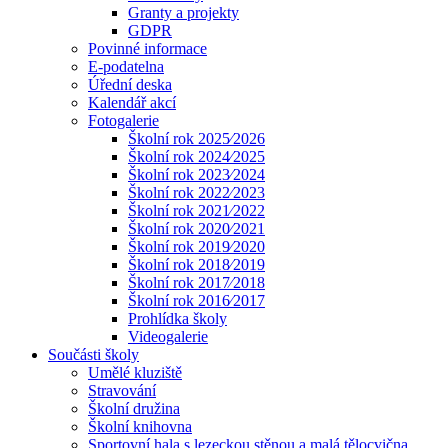
Granty a projekty
GDPR
Povinné informace
E-podatelna
Úřední deska
Kalendář akcí
Fotogalerie
Školní rok 2025⁄2026
Školní rok 2024⁄2025
Školní rok 2023⁄2024
Školní rok 2022⁄2023
Školní rok 2021⁄2022
Školní rok 2020⁄2021
Školní rok 2019⁄2020
Školní rok 2018⁄2019
Školní rok 2017⁄2018
Školní rok 2016⁄2017
Prohlídka školy
Videogalerie
Součásti školy
Umělé kluziště
Stravování
Školní družina
Školní knihovna
Sportovní hala s lezeckou stěnou a malá tělocvična