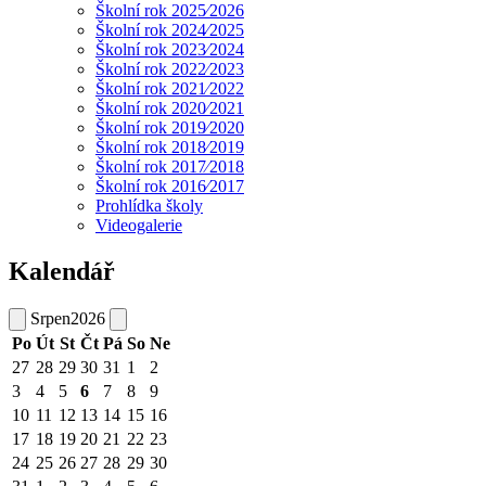
Školní rok 2025⁄2026
Školní rok 2024⁄2025
Školní rok 2023⁄2024
Školní rok 2022⁄2023
Školní rok 2021⁄2022
Školní rok 2020⁄2021
Školní rok 2019⁄2020
Školní rok 2018⁄2019
Školní rok 2017⁄2018
Školní rok 2016⁄2017
Prohlídka školy
Videogalerie
Kalendář
Srpen
2026
Po
Út
St
Čt
Pá
So
Ne
27
28
29
30
31
1
2
3
4
5
6
7
8
9
10
11
12
13
14
15
16
17
18
19
20
21
22
23
24
25
26
27
28
29
30