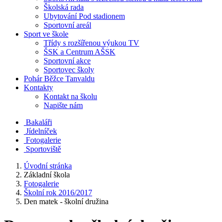
Školská rada
Ubytování Pod stadionem
Sportovní areál
Sport ve škole
Třídy s rozšířenou výukou TV
ŠSK a Centrum AŠSK
Sportovní akce
Sportovec školy
Pohár Běžce Tanvaldu
Kontakty
Kontakt na školu
Napište nám
Bakaláři
Jídelníček
Fotogalerie
Sportoviště
Úvodní stránka
Základní škola
Fotogalerie
Školní rok 2016/2017
Den matek - školní družina