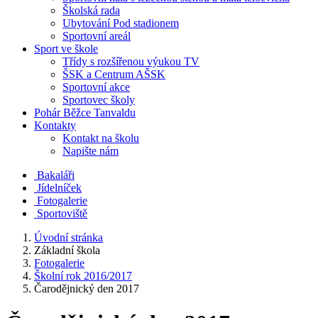
Školská rada
Ubytování Pod stadionem
Sportovní areál
Sport ve škole
Třídy s rozšířenou výukou TV
ŠSK a Centrum AŠSK
Sportovní akce
Sportovec školy
Pohár Běžce Tanvaldu
Kontakty
Kontakt na školu
Napište nám
Bakaláři
Jídelníček
Fotogalerie
Sportoviště
Úvodní stránka
Základní škola
Fotogalerie
Školní rok 2016/2017
Čarodějnický den 2017