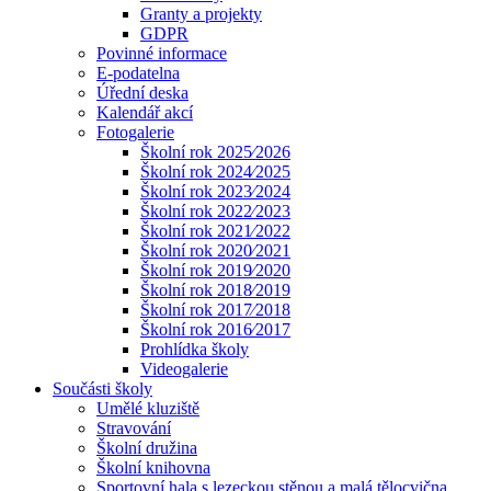
Granty a projekty
GDPR
Povinné informace
E-podatelna
Úřední deska
Kalendář akcí
Fotogalerie
Školní rok 2025⁄2026
Školní rok 2024⁄2025
Školní rok 2023⁄2024
Školní rok 2022⁄2023
Školní rok 2021⁄2022
Školní rok 2020⁄2021
Školní rok 2019⁄2020
Školní rok 2018⁄2019
Školní rok 2017⁄2018
Školní rok 2016⁄2017
Prohlídka školy
Videogalerie
Součásti školy
Umělé kluziště
Stravování
Školní družina
Školní knihovna
Sportovní hala s lezeckou stěnou a malá tělocvična