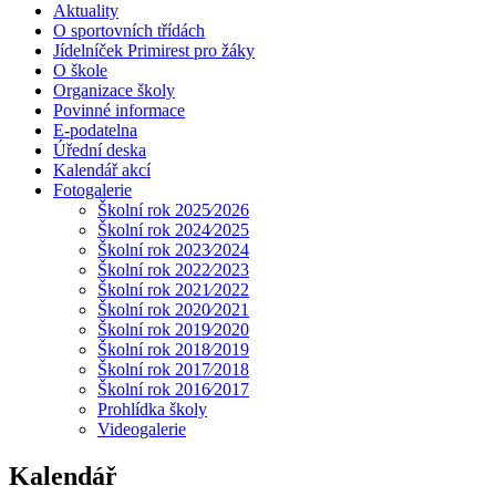
Aktuality
O sportovních třídách
Jídelníček Primirest pro žáky
O škole
Organizace školy
Povinné informace
E-podatelna
Úřední deska
Kalendář akcí
Fotogalerie
Školní rok 2025⁄2026
Školní rok 2024⁄2025
Školní rok 2023⁄2024
Školní rok 2022⁄2023
Školní rok 2021⁄2022
Školní rok 2020⁄2021
Školní rok 2019⁄2020
Školní rok 2018⁄2019
Školní rok 2017⁄2018
Školní rok 2016⁄2017
Prohlídka školy
Videogalerie
Kalendář