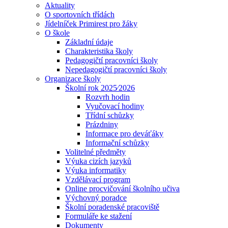
Aktuality
O sportovních třídách
Jídelníček Primirest pro žáky
O škole
Základní údaje
Charakteristika školy
Pedagogičtí pracovníci školy
Nepedagogičtí pracovníci školy
Organizace školy
Školní rok 2025⁄2026
Rozvrh hodin
Vyučovací hodiny
Třídní schůzky
Prázdniny
Informace pro deváťáky
Informační schůzky
Volitelné předměty
Výuka cizích jazyků
Výuka informatiky
Vzdělávací program
Online procvičování školního učiva
Výchovný poradce
Školní poradenské pracoviště
Formuláře ke stažení
Dokumenty