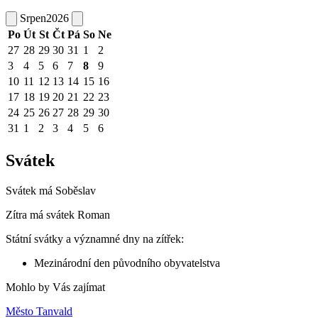
Srpen
2026
Po
Út
St
Čt
Pá
So
Ne
27
28
29
30
31
1
2
3
4
5
6
7
8
9
10
11
12
13
14
15
16
17
18
19
20
21
22
23
24
25
26
27
28
29
30
31
1
2
3
4
5
6
Svátek
Svátek má
Soběslav
Zítra má svátek
Roman
Státní svátky a významné dny na zítřek:
Mezinárodní den původního obyvatelstva
Mohlo by Vás zajímat
Město Tanvald