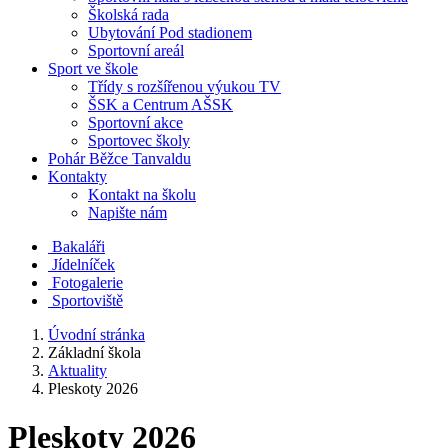
Školská rada
Ubytování Pod stadionem
Sportovní areál
Sport ve škole
Třídy s rozšířenou výukou TV
ŠSK a Centrum AŠSK
Sportovní akce
Sportovec školy
Pohár Běžce Tanvaldu
Kontakty
Kontakt na školu
Napište nám
Bakaláři
Jídelníček
Fotogalerie
Sportoviště
Úvodní stránka
Základní škola
Aktuality
Pleskoty 2026
Pleskoty 2026