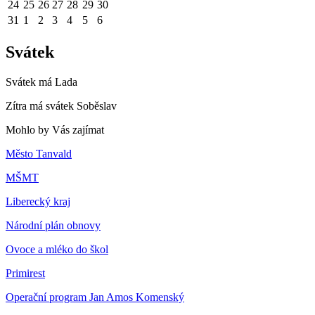
24
25
26
27
28
29
30
31
1
2
3
4
5
6
Svátek
Svátek má
Lada
Zítra má svátek
Soběslav
Mohlo by Vás zajímat
Město Tanvald
MŠMT
Liberecký kraj
Národní plán obnovy
Ovoce a mléko do škol
Primirest
Operační program Jan Amos Komenský