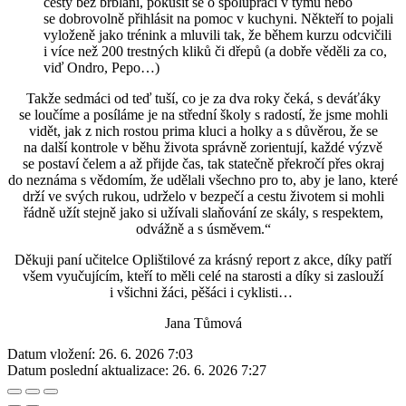
cesty bez brblání, pokusit se o spolupráci v týmu nebo
se dobrovolně přihlásit na pomoc v kuchyni. Někteří to pojali
vyloženě jako trénink a mluvili tak, že během kurzu odcvičili
i více než 200 trestných kliků či dřepů (a dobře věděli za co,
viď Ondro, Pepo…)
Takže sedmáci od teď tuší, co je za dva roky čeká, s deváťáky
se loučíme a posíláme je na střední školy s radostí, že jsme mohli
vidět, jak z nich rostou prima kluci a holky a s důvěrou, že se
na další kontrole v běhu života správně zorientují, každé výzvě
se postaví čelem a až přijde čas, tak statečně překročí přes okraj
do neznáma s vědomím, že udělali všechno pro to, aby je lano, které
drží ve svých rukou, udrželo v bezpečí a cestu životem si mohli
řádně užít stejně jako si užívali slaňování ze skály, s respektem,
odvážně a s úsměvem.“
Děkuji paní učitelce Oplištilové za krásný report z akce, díky patří
všem vyučujícím, kteří to měli celé na starosti a díky si zaslouží
i všichni žáci, pěšáci i cyklisti…
Jana Tůmová
Datum vložení:
26. 6. 2026 7:03
Datum poslední aktualizace:
26. 6. 2026 7:27