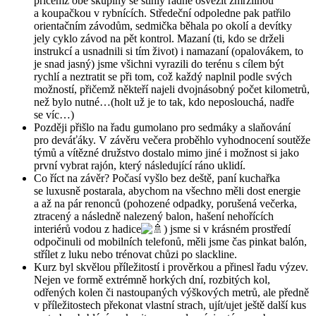
přičemž obě skupiny se stihly řádně osvěžit zmrzlinou
a koupačkou v rybnících. Středeční odpoledne pak patřilo
orientačním závodům, sedmička běhala po okolí a devítky
jely cyklo závod na pět kontrol. Mazaní (ti, kdo se drželi
instrukcí a usnadnili si tím život) i namazaní (opalovákem, to
je snad jasný) jsme všichni vyrazili do terénu s cílem být
rychlí a neztratit se při tom, což každý naplnil podle svých
možností, přičemž někteří najeli dvojnásobný počet kilometrů,
než bylo nutné…(holt už je to tak, kdo neposlouchá, nadře
se víc…)
Později přišlo na řadu gumolano pro sedmáky a slaňování
pro deváťáky. V závěru večera proběhlo vyhodnocení soutěže
týmů a vítězné družstvo dostalo mimo jiné i možnost si jako
první vybrat rajón, který následující ráno uklidí.
Co říct na závěr? Počasí vyšlo bez deště, paní kuchařka
se luxusně postarala, abychom na všechno měli dost energie
a až na pár renonců (pohozené odpadky, porušená večerka,
ztracený a následně nalezený balon, hašení nehořících
interiérů vodou z hadice
) jsme si v krásném prostředí
odpočinuli od mobilních telefonů, měli jsme čas pinkat balón,
střílet z luku nebo trénovat chůzi po slackline.
Kurz byl skvělou příležitostí i prověrkou a přinesl řadu výzev.
Nejen ve formě extrémně horkých dní, rozbitých kol,
odřených kolen či nastoupaných výškových metrů, ale předně
v příležitostech překonat vlastní strach, ujít/ujet ještě další kus