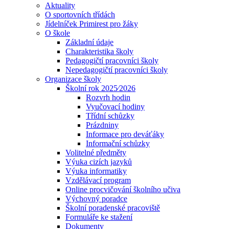
Aktuality
O sportovních třídách
Jídelníček Primirest pro žáky
O škole
Základní údaje
Charakteristika školy
Pedagogičtí pracovníci školy
Nepedagogičtí pracovníci školy
Organizace školy
Školní rok 2025⁄2026
Rozvrh hodin
Vyučovací hodiny
Třídní schůzky
Prázdniny
Informace pro deváťáky
Informační schůzky
Volitelné předměty
Výuka cizích jazyků
Výuka informatiky
Vzdělávací program
Online procvičování školního učiva
Výchovný poradce
Školní poradenské pracoviště
Formuláře ke stažení
Dokumenty