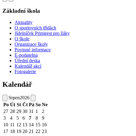
Základní škola
Aktuality
O sportovních třídách
Jídelníček Primirest pro žáky
O škole
Organizace školy
Povinné informace
E-podatelna
Úřední deska
Kalendář akcí
Fotogalerie
Kalendář
Srpen
2026
Po
Út
St
Čt
Pá
So
Ne
27
28
29
30
31
1
2
3
4
5
6
7
8
9
10
11
12
13
14
15
16
17
18
19
20
21
22
23