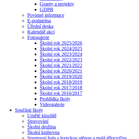
Granty a projekty
GDPR
Povinné informace
E-podatelna
Úřední deska
Kalendář akcí
Fotogalerie
Školní rok 2025⁄2026
Školní rok 2024⁄2025
Školní rok 2023⁄2024
Školní rok 2022⁄2023
Školní rok 2021⁄2022
Školní rok 2020⁄2021
Školní rok 2019⁄2020
Školní rok 2018⁄2019
Školní rok 2017⁄2018
Školní rok 2016⁄2017
Prohlídka školy
Videogalerie
Součásti školy
Umělé kluziště
Stravování
Školní družina
Školní knihovna
Sportovní hala s lezeckou stěnou a malá tělocvična