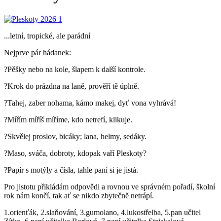
...letní, tropické, ale parádní
Nejprve pár hádanek:
?Pěšky nebo na kole, šlapem k další kontrole.
?Krok do prázdna na laně, prověří tě úplně.
?Tahej, zaber nohama, kámo makej, dyť vona vyhrává!
?Mířím míříš míříme, kdo netrefí, klikuje.
?Skvělej proslov, bicáky; lana, helmy, sedáky.
?Maso, sváča, dobroty, kdopak vaří Pleskoty?
?Papír s motýly a čísla, tahle paní si je jistá.
Pro jistotu přikládám odpovědi a rovnou ve správném pořadí, školní
rok nám končí, tak ať se nikdo zbytečně netrápí.
1.orienťák, 2.slaňování, 3.gumolano, 4.lukostřelba, 5.pan učitel