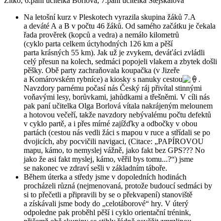
Zítko, 6.paní učitelka Borlová, 7.paní učitelka Stejskalová
Na letošní kurz v Pleskotech vyrazila skupina žáků 7.A
a deváté A a B v počtu 46 žáků. Od samého začátku je čekala
řada prověrek (kopců a vedra) a nemálo kilometrů
(cyklo parta celkem úctyhodných 126 km a pěší
parta krásných 55 km). Jak už je zvykem, deváťáci zvládli
celý přesun na kolech, sedmáci popojeli vlakem a zbytek došli
pěšky. Obě party zachraňovala koupačka (v Jizeře
a Komárovském rybníce) a kiosky s nanuky cestou
.
Navzdory parnému počasí nás Český ráj přivítal stinnými
voňavými lesy, borůvkami, jahůdkami a třešněmi. V cíli nás
pak paní učitelka Olga Borlová vítala nakrájeným melounem
a hotovou večeří, takže navzdory nebývalému počtu defektů
v cyklo partě, a i přes mírné zajížďky a odbočky v obou
partách (cestou nás vedli žáci s mapou v ruce a střídali se po
dvojicích, aby pocvičili navigaci, (Citace: „PAPÍROVOU
mapu, kámo, to nemyslej vážně, jako fakt bez GPS??? No
jako že asi fakt myslej, kámo, věřil bys tomu...?“) jsme
se nakonec ve zdraví sešli v základním táboře.
Během úterka a středy jsme v dopoledních hodinách
procházeli různá (nejmenovaná, protože budoucí sedmáci by
si to přečetli a připravili by se o překvapení) stanoviště
a získávali jsme body do „celotáborové“ hry. V úterý
odpoledne pak proběhl pěší i cyklo orientační trénink,