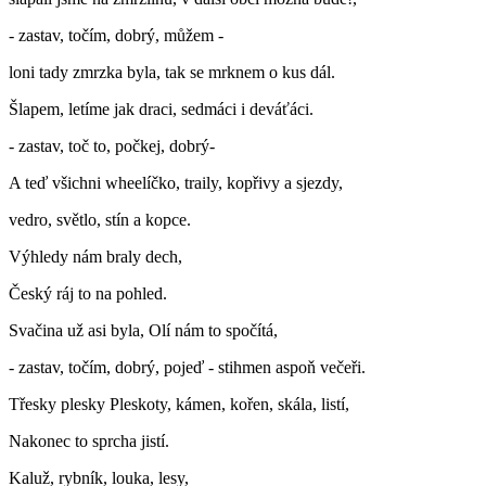
- zastav, točím, dobrý, můžem -
loni tady zmrzka byla, tak se mrknem o kus dál.
Šlapem, letíme jak draci, sedmáci i deváťáci.
- zastav, toč to, počkej, dobrý-
A teď všichni wheelíčko, traily, kopřivy a sjezdy,
vedro, světlo, stín a kopce.
Výhledy nám braly dech,
Český ráj to na pohled.
Svačina už asi byla, Olí nám to spočítá,
- zastav, točím, dobrý, pojeď - stihmen aspoň večeři.
Třesky plesky Pleskoty, kámen, kořen, skála, listí,
Nakonec to sprcha jistí.
Kaluž, rybník, louka, lesy,