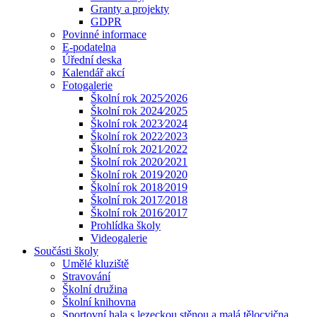
Granty a projekty
GDPR
Povinné informace
E-podatelna
Úřední deska
Kalendář akcí
Fotogalerie
Školní rok 2025⁄2026
Školní rok 2024⁄2025
Školní rok 2023⁄2024
Školní rok 2022⁄2023
Školní rok 2021⁄2022
Školní rok 2020⁄2021
Školní rok 2019⁄2020
Školní rok 2018⁄2019
Školní rok 2017⁄2018
Školní rok 2016⁄2017
Prohlídka školy
Videogalerie
Součásti školy
Umělé kluziště
Stravování
Školní družina
Školní knihovna
Sportovní hala s lezeckou stěnou a malá tělocvična