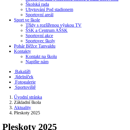
Školská rada
Ubytování Pod stadionem
Sportovní areál
Sport ve škole
Třídy s rozšířenou výukou TV
ŠSK a Centrum AŠSK
Sportovní akce
Sportovec školy
Pohár Běžce Tanvaldu
Kontakty
Kontakt na školu
Napište nám
Bakaláři
Jídelníček
Fotogalerie
Sportoviště
Úvodní stránka
Základní škola
Aktuality
Pleskoty 2025
Pleskoty 2025