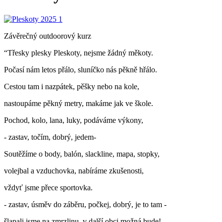
Závěrečný outdoorový kurz
“Třesky plesky Pleskoty, nejsme žádný měkoty.
Počasí nám letos přálo, sluníčko nás pěkně hřálo.
Cestou tam i nazpátek, pěšky nebo na kole,
nastoupáme pěkný metry, makáme jak ve škole.
Pochod, kolo, lana, luky, podáváme výkony,
- zastav, točím, dobrý, jedem-
Soutěžíme o body, balón, slackline, mapa, stopky,
volejbal a vzduchovka, nabíráme zkušenosti,
vždyť jsme přece sportovka.
- zastav, úsměv do záběru, počkej, dobrý, je to tam -
šlapali jsme na zmrzlinu, v další obci možná bude!,