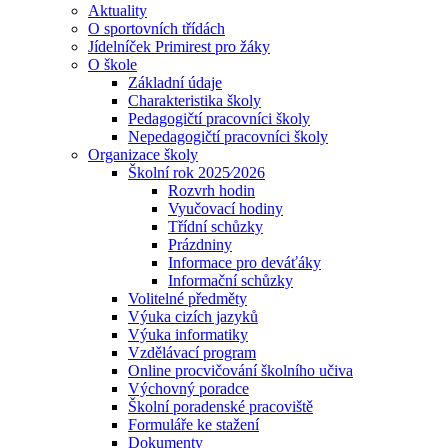
Aktuality
O sportovních třídách
Jídelníček Primirest pro žáky
O škole
Základní údaje
Charakteristika školy
Pedagogičtí pracovníci školy
Nepedagogičtí pracovníci školy
Organizace školy
Školní rok 2025⁄2026
Rozvrh hodin
Vyučovací hodiny
Třídní schůzky
Prázdniny
Informace pro deváťáky
Informační schůzky
Volitelné předměty
Výuka cizích jazyků
Výuka informatiky
Vzdělávací program
Online procvičování školního učiva
Výchovný poradce
Školní poradenské pracoviště
Formuláře ke stažení
Dokumenty