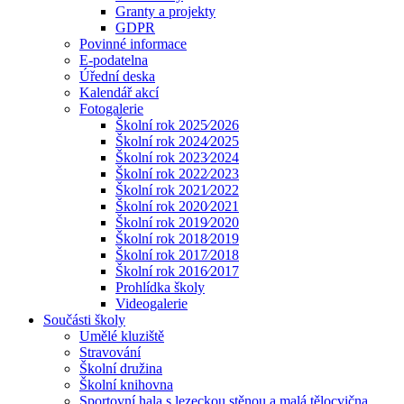
Granty a projekty
GDPR
Povinné informace
E-podatelna
Úřední deska
Kalendář akcí
Fotogalerie
Školní rok 2025⁄2026
Školní rok 2024⁄2025
Školní rok 2023⁄2024
Školní rok 2022⁄2023
Školní rok 2021⁄2022
Školní rok 2020⁄2021
Školní rok 2019⁄2020
Školní rok 2018⁄2019
Školní rok 2017⁄2018
Školní rok 2016⁄2017
Prohlídka školy
Videogalerie
Součásti školy
Umělé kluziště
Stravování
Školní družina
Školní knihovna
Sportovní hala s lezeckou stěnou a malá tělocvična