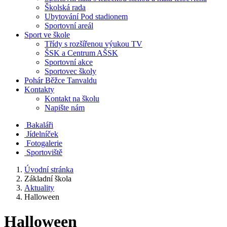
Školská rada
Ubytování Pod stadionem
Sportovní areál
Sport ve škole
Třídy s rozšířenou výukou TV
ŠSK a Centrum AŠSK
Sportovní akce
Sportovec školy
Pohár Běžce Tanvaldu
Kontakty
Kontakt na školu
Napište nám
Bakaláři
Jídelníček
Fotogalerie
Sportoviště
Úvodní stránka
Základní škola
Aktuality
Halloween
Halloween