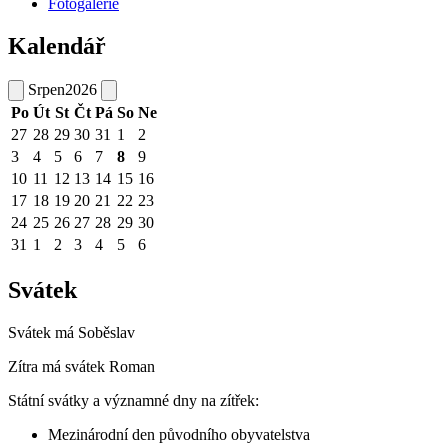
Fotogalerie
Kalendář
Srpen
2026
Po
Út
St
Čt
Pá
So
Ne
27
28
29
30
31
1
2
3
4
5
6
7
8
9
10
11
12
13
14
15
16
17
18
19
20
21
22
23
24
25
26
27
28
29
30
31
1
2
3
4
5
6
Svátek
Svátek má
Soběslav
Zítra má svátek
Roman
Státní svátky a významné dny na zítřek:
Mezinárodní den původního obyvatelstva