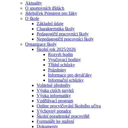
Aktuality
O sportovních třídách
Jídelníček Primirest pro žáky
O škole
Základní údaje
Charakteristika školy
Pedagogičtí pracovníci školy
Nepedagogičtí pracovníci školy
Organizace školy
Školní rok 2025⁄2026
Rozvrh hodin
Vyučovací hodiny
Třídní schůzky
Prázdniny
Informace pro deváťáky
Informační schůzky
Volitelné předměty
Výuka cizích jazyků
Výuka informatiky
Vzdělávací program
Online procvičování školního učiva
Výchovný poradce
Školní poradenské pracoviště
Formuláře ke stažení
Dokumenty