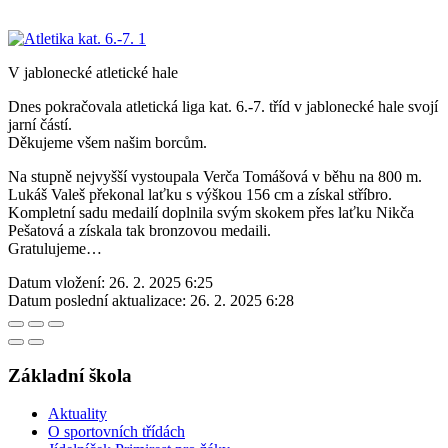
V jablonecké atletické hale
Dnes pokračovala atletická liga kat. 6.-7. tříd v jablonecké hale svojí
jarní částí.
Děkujeme všem našim borcům.
Na stupně nejvyšší vystoupala Verča Tomášová v běhu na 800 m.
Lukáš Valeš překonal laťku s výškou 156 cm a získal stříbro.
Kompletní sadu medailí doplnila svým skokem přes laťku Nikča
Pešatová a získala tak bronzovou medaili.
Gratulujeme…
Datum vložení:
26. 2. 2025 6:25
Datum poslední aktualizace:
26. 2. 2025 6:28
Základní škola
Aktuality
O sportovních třídách