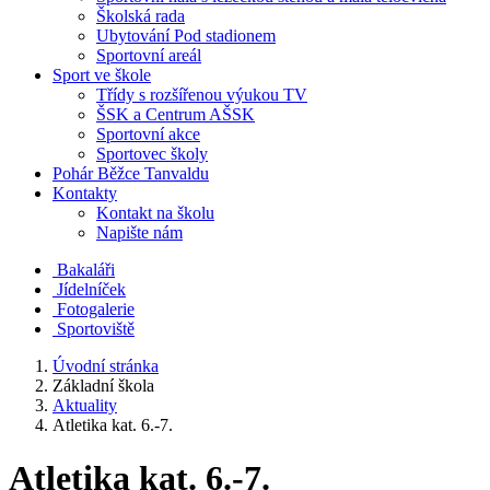
Školská rada
Ubytování Pod stadionem
Sportovní areál
Sport ve škole
Třídy s rozšířenou výukou TV
ŠSK a Centrum AŠSK
Sportovní akce
Sportovec školy
Pohár Běžce Tanvaldu
Kontakty
Kontakt na školu
Napište nám
Bakaláři
Jídelníček
Fotogalerie
Sportoviště
Úvodní stránka
Základní škola
Aktuality
Atletika kat. 6.-7.
Atletika kat. 6.-7.