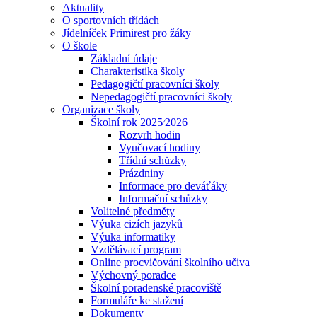
Aktuality
O sportovních třídách
Jídelníček Primirest pro žáky
O škole
Základní údaje
Charakteristika školy
Pedagogičtí pracovníci školy
Nepedagogičtí pracovníci školy
Organizace školy
Školní rok 2025⁄2026
Rozvrh hodin
Vyučovací hodiny
Třídní schůzky
Prázdniny
Informace pro deváťáky
Informační schůzky
Volitelné předměty
Výuka cizích jazyků
Výuka informatiky
Vzdělávací program
Online procvičování školního učiva
Výchovný poradce
Školní poradenské pracoviště
Formuláře ke stažení
Dokumenty