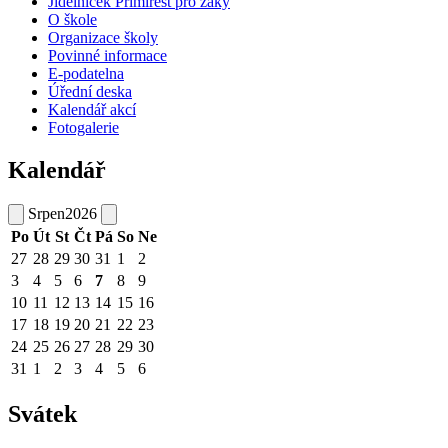
Jídelníček Primirest pro žáky
O škole
Organizace školy
Povinné informace
E-podatelna
Úřední deska
Kalendář akcí
Fotogalerie
Kalendář
Srpen
2026
Po
Út
St
Čt
Pá
So
Ne
27
28
29
30
31
1
2
3
4
5
6
7
8
9
10
11
12
13
14
15
16
17
18
19
20
21
22
23
24
25
26
27
28
29
30
31
1
2
3
4
5
6
Svátek