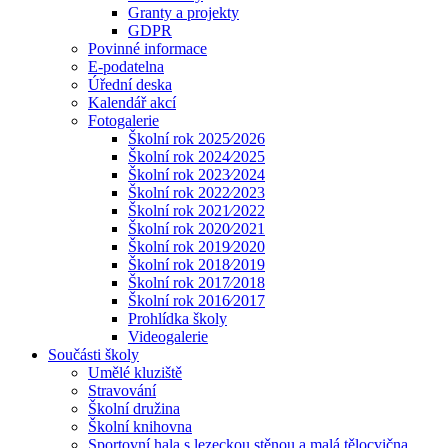
Granty a projekty
GDPR
Povinné informace
E-podatelna
Úřední deska
Kalendář akcí
Fotogalerie
Školní rok 2025⁄2026
Školní rok 2024⁄2025
Školní rok 2023⁄2024
Školní rok 2022⁄2023
Školní rok 2021⁄2022
Školní rok 2020⁄2021
Školní rok 2019⁄2020
Školní rok 2018⁄2019
Školní rok 2017⁄2018
Školní rok 2016⁄2017
Prohlídka školy
Videogalerie
Součásti školy
Umělé kluziště
Stravování
Školní družina
Školní knihovna
Sportovní hala s lezeckou stěnou a malá tělocvična