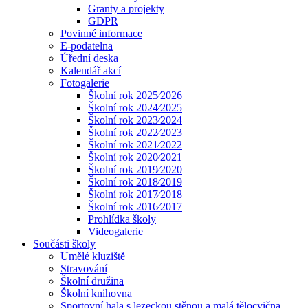
Granty a projekty
GDPR
Povinné informace
E-podatelna
Úřední deska
Kalendář akcí
Fotogalerie
Školní rok 2025⁄2026
Školní rok 2024⁄2025
Školní rok 2023⁄2024
Školní rok 2022⁄2023
Školní rok 2021⁄2022
Školní rok 2020⁄2021
Školní rok 2019⁄2020
Školní rok 2018⁄2019
Školní rok 2017⁄2018
Školní rok 2016⁄2017
Prohlídka školy
Videogalerie
Součásti školy
Umělé kluziště
Stravování
Školní družina
Školní knihovna
Sportovní hala s lezeckou stěnou a malá tělocvična