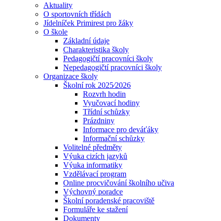
Aktuality
O sportovních třídách
Jídelníček Primirest pro žáky
O škole
Základní údaje
Charakteristika školy
Pedagogičtí pracovníci školy
Nepedagogičtí pracovníci školy
Organizace školy
Školní rok 2025⁄2026
Rozvrh hodin
Vyučovací hodiny
Třídní schůzky
Prázdniny
Informace pro deváťáky
Informační schůzky
Volitelné předměty
Výuka cizích jazyků
Výuka informatiky
Vzdělávací program
Online procvičování školního učiva
Výchovný poradce
Školní poradenské pracoviště
Formuláře ke stažení
Dokumenty