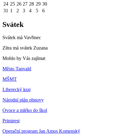
24
25
26
27
28
29
30
31
1
2
3
4
5
6
Svátek
Svátek má
Vavřinec
Zítra má svátek
Zuzana
Mohlo by Vás zajímat
Město Tanvald
MŠMT
Liberecký kraj
Národní plán obnovy
Ovoce a mléko do škol
Primirest
Operační program Jan Amos Komenský