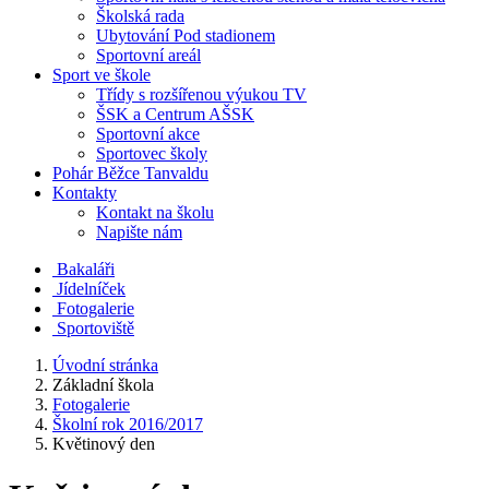
Školská rada
Ubytování Pod stadionem
Sportovní areál
Sport ve škole
Třídy s rozšířenou výukou TV
ŠSK a Centrum AŠSK
Sportovní akce
Sportovec školy
Pohár Běžce Tanvaldu
Kontakty
Kontakt na školu
Napište nám
Bakaláři
Jídelníček
Fotogalerie
Sportoviště
Úvodní stránka
Základní škola
Fotogalerie
Školní rok 2016/2017
Květinový den