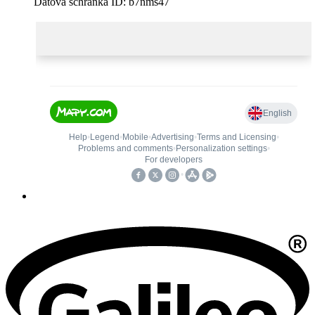
Datová schránka ID: b7nms47