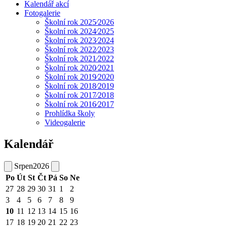
Kalendář akcí
Fotogalerie
Školní rok 2025⁄2026
Školní rok 2024⁄2025
Školní rok 2023⁄2024
Školní rok 2022⁄2023
Školní rok 2021⁄2022
Školní rok 2020⁄2021
Školní rok 2019⁄2020
Školní rok 2018⁄2019
Školní rok 2017⁄2018
Školní rok 2016⁄2017
Prohlídka školy
Videogalerie
Kalendář
Srpen
2026
Po
Út
St
Čt
Pá
So
Ne
27
28
29
30
31
1
2
3
4
5
6
7
8
9
10
11
12
13
14
15
16
17
18
19
20
21
22
23