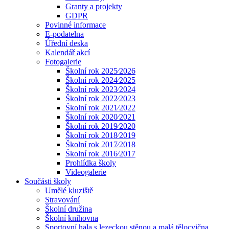
Granty a projekty
GDPR
Povinné informace
E-podatelna
Úřední deska
Kalendář akcí
Fotogalerie
Školní rok 2025⁄2026
Školní rok 2024⁄2025
Školní rok 2023⁄2024
Školní rok 2022⁄2023
Školní rok 2021⁄2022
Školní rok 2020⁄2021
Školní rok 2019⁄2020
Školní rok 2018⁄2019
Školní rok 2017⁄2018
Školní rok 2016⁄2017
Prohlídka školy
Videogalerie
Součásti školy
Umělé kluziště
Stravování
Školní družina
Školní knihovna
Sportovní hala s lezeckou stěnou a malá tělocvična