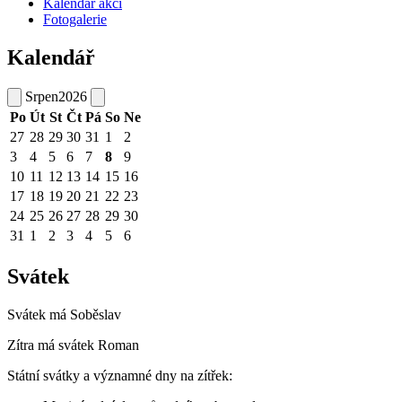
Kalendář akcí
Fotogalerie
Kalendář
Srpen
2026
Po
Út
St
Čt
Pá
So
Ne
27
28
29
30
31
1
2
3
4
5
6
7
8
9
10
11
12
13
14
15
16
17
18
19
20
21
22
23
24
25
26
27
28
29
30
31
1
2
3
4
5
6
Svátek
Svátek má
Soběslav
Zítra má svátek
Roman
Státní svátky a významné dny na zítřek: