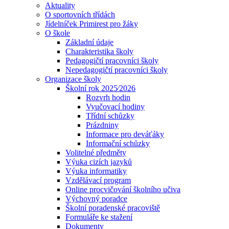
Aktuality
O sportovních třídách
Jídelníček Primirest pro žáky
O škole
Základní údaje
Charakteristika školy
Pedagogičtí pracovníci školy
Nepedagogičtí pracovníci školy
Organizace školy
Školní rok 2025⁄2026
Rozvrh hodin
Vyučovací hodiny
Třídní schůzky
Prázdniny
Informace pro deváťáky
Informační schůzky
Volitelné předměty
Výuka cizích jazyků
Výuka informatiky
Vzdělávací program
Online procvičování školního učiva
Výchovný poradce
Školní poradenské pracoviště
Formuláře ke stažení
Dokumenty