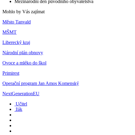
Mezinárodní den původního obyvatelstva
Mohlo by Vás zajímat
Město Tanvald
MŠMT
Liberecký kraj
Národní plán obnovy
Ovoce a mléko do škol
Primirest
Operační program Jan Amos Komenský
NextGenerationEU
Učitel
žák