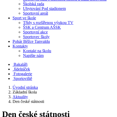
Školská rada
Ubytování Pod stadionem
Sportovní areál
Sport ve škole
Třídy s rozšířenou výukou TV
ŠSK a Centrum AŠSK
Sportovní akce
Sportovec školy
Pohár Běžce Tanvaldu
Kontakty
Kontakt na školu
Napište nám
Bakaláři
Jídelníček
Fotogalerie
Sportoviště
Úvodní stránka
Základní škola
Aktuality
Den české státnosti
Den české státnosti