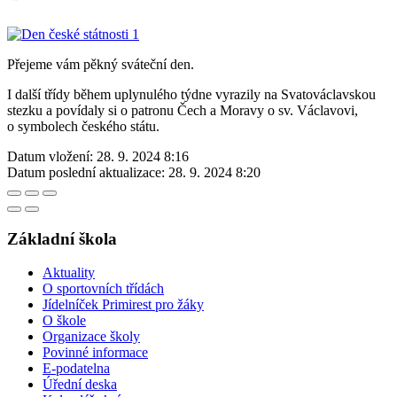
Přejeme vám pěkný sváteční den.
I další třídy během uplynulého týdne vyrazily na Svatováclavskou
stezku a povídaly si o patronu Čech a Moravy o sv. Václavovi,
o symbolech českého státu.
Datum vložení:
28. 9. 2024 8:16
Datum poslední aktualizace:
28. 9. 2024 8:20
Základní škola
Aktuality
O sportovních třídách
Jídelníček Primirest pro žáky
O škole
Organizace školy
Povinné informace
E-podatelna
Úřední deska