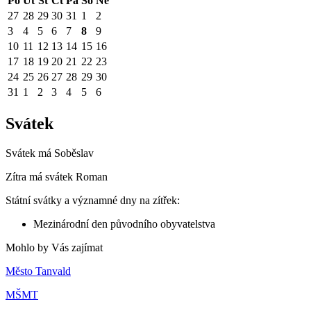
Po
Út
St
Čt
Pá
So
Ne
27
28
29
30
31
1
2
3
4
5
6
7
8
9
10
11
12
13
14
15
16
17
18
19
20
21
22
23
24
25
26
27
28
29
30
31
1
2
3
4
5
6
Svátek
Svátek má
Soběslav
Zítra má svátek
Roman
Státní svátky a významné dny na zítřek:
Mezinárodní den původního obyvatelstva
Mohlo by Vás zajímat
Město Tanvald
MŠMT