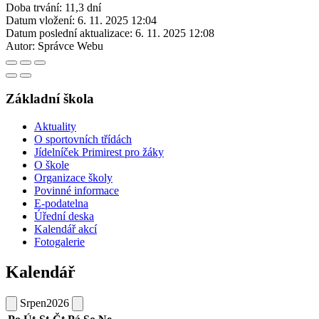
Doba trvání: 11,3 dní
Datum vložení:
6. 11. 2025 12:04
Datum poslední aktualizace:
6. 11. 2025 12:08
Autor:
Správce Webu
Základní škola
Aktuality
O sportovních třídách
Jídelníček Primirest pro žáky
O škole
Organizace školy
Povinné informace
E-podatelna
Úřední deska
Kalendář akcí
Fotogalerie
Kalendář
Srpen
2026