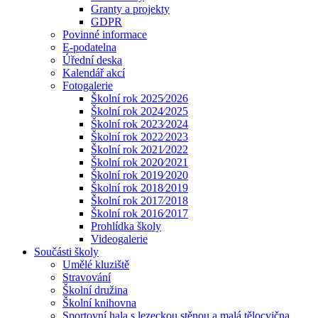
Granty a projekty
GDPR
Povinné informace
E-podatelna
Úřední deska
Kalendář akcí
Fotogalerie
Školní rok 2025⁄2026
Školní rok 2024⁄2025
Školní rok 2023⁄2024
Školní rok 2022⁄2023
Školní rok 2021⁄2022
Školní rok 2020⁄2021
Školní rok 2019⁄2020
Školní rok 2018⁄2019
Školní rok 2017⁄2018
Školní rok 2016⁄2017
Prohlídka školy
Videogalerie
Součásti školy
Umělé kluziště
Stravování
Školní družina
Školní knihovna
Sportovní hala s lezeckou stěnou a malá tělocvična