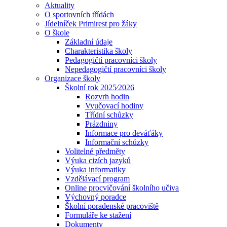
Aktuality
O sportovních třídách
Jídelníček Primirest pro žáky
O škole
Základní údaje
Charakteristika školy
Pedagogičtí pracovníci školy
Nepedagogičtí pracovníci školy
Organizace školy
Školní rok 2025⁄2026
Rozvrh hodin
Vyučovací hodiny
Třídní schůzky
Prázdniny
Informace pro deváťáky
Informační schůzky
Volitelné předměty
Výuka cizích jazyků
Výuka informatiky
Vzdělávací program
Online procvičování školního učiva
Výchovný poradce
Školní poradenské pracoviště
Formuláře ke stažení
Dokumenty