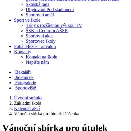
Školská rada
Ubytování Pod stadionem
Sportovní areál
Sport ve škole
Třídy s rozšířenou výukou TV
ŠSK a Centrum AŠSK
Sportovní akce
Sportovec školy
Pohár Běžce Tanvaldu
Kontakty
Kontakt na školu
Napište nám
Bakaláři
Jídelníček
Fotogalerie
Sportoviště
Úvodní stránka
Základní škola
Kalendář akcí
Vánoční sbírka pro útulek Dášenka
Vánoční sbírka pro útulek