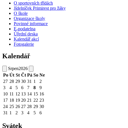
O sportovních třídách
Jídelníček Primirest pro žáky
O škole
Organizace školy
Povinné informace
E-podatelna
Úřední deska
Kalendář akcí
Fotogalerie
Kalendář
Srpen
2026
Po
Út
St
Čt
Pá
So
Ne
27
28
29
30
31
1
2
3
4
5
6
7
8
9
10
11
12
13
14
15
16
17
18
19
20
21
22
23
24
25
26
27
28
29
30
31
1
2
3
4
5
6
Svátek