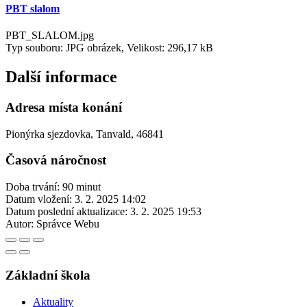
PBT slalom
PBT_SLALOM.jpg
Typ souboru: JPG obrázek, Velikost: 296,17 kB
Další informace
Adresa místa konání
Pionýrka sjezdovka, Tanvald, 46841
Časová náročnost
Doba trvání: 90 minut
Datum vložení:
3. 2. 2025 14:02
Datum poslední aktualizace:
3. 2. 2025 19:53
Autor:
Správce Webu
Základní škola
Aktuality