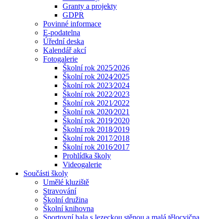
Granty a projekty
GDPR
Povinné informace
E-podatelna
Úřední deska
Kalendář akcí
Fotogalerie
Školní rok 2025⁄2026
Školní rok 2024⁄2025
Školní rok 2023⁄2024
Školní rok 2022⁄2023
Školní rok 2021⁄2022
Školní rok 2020⁄2021
Školní rok 2019⁄2020
Školní rok 2018⁄2019
Školní rok 2017⁄2018
Školní rok 2016⁄2017
Prohlídka školy
Videogalerie
Součásti školy
Umělé kluziště
Stravování
Školní družina
Školní knihovna
Sportovní hala s lezeckou stěnou a malá tělocvična