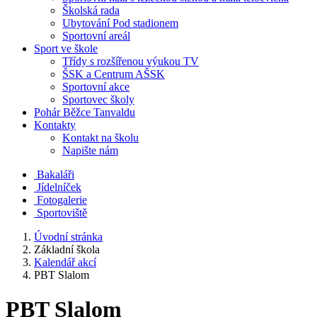
Školská rada
Ubytování Pod stadionem
Sportovní areál
Sport ve škole
Třídy s rozšířenou výukou TV
ŠSK a Centrum AŠSK
Sportovní akce
Sportovec školy
Pohár Běžce Tanvaldu
Kontakty
Kontakt na školu
Napište nám
Bakaláři
Jídelníček
Fotogalerie
Sportoviště
Úvodní stránka
Základní škola
Kalendář akcí
PBT Slalom
PBT Slalom