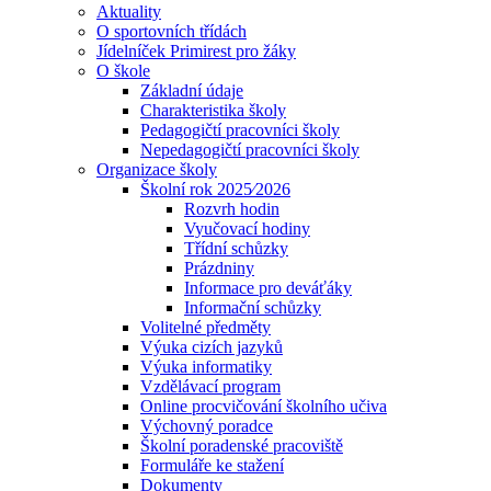
Aktuality
O sportovních třídách
Jídelníček Primirest pro žáky
O škole
Základní údaje
Charakteristika školy
Pedagogičtí pracovníci školy
Nepedagogičtí pracovníci školy
Organizace školy
Školní rok 2025⁄2026
Rozvrh hodin
Vyučovací hodiny
Třídní schůzky
Prázdniny
Informace pro deváťáky
Informační schůzky
Volitelné předměty
Výuka cizích jazyků
Výuka informatiky
Vzdělávací program
Online procvičování školního učiva
Výchovný poradce
Školní poradenské pracoviště
Formuláře ke stažení
Dokumenty