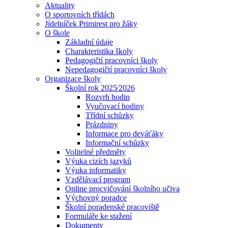
Aktuality
O sportovních třídách
Jídelníček Primirest pro žáky
O škole
Základní údaje
Charakteristika školy
Pedagogičtí pracovníci školy
Nepedagogičtí pracovníci školy
Organizace školy
Školní rok 2025⁄2026
Rozvrh hodin
Vyučovací hodiny
Třídní schůzky
Prázdniny
Informace pro deváťáky
Informační schůzky
Volitelné předměty
Výuka cizích jazyků
Výuka informatiky
Vzdělávací program
Online procvičování školního učiva
Výchovný poradce
Školní poradenské pracoviště
Formuláře ke stažení
Dokumenty