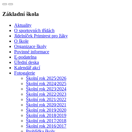
Základní škola
Aktuality
O sportovních třídách
Jídelníček Primirest pro žáky
O škole
Organizace školy
Povinné informace
E-podatelna
Úřední deska
Kalendář akcí
Fotogalerie
Školní rok 2025⁄2026
Školní rok 2024⁄2025
Školní rok 2023⁄2024
Školní rok 2022⁄2023
Školní rok 2021⁄2022
Školní rok 2020⁄2021
Školní rok 2019⁄2020
Školní rok 2018⁄2019
Školní rok 2017⁄2018
Školní rok 2016⁄2017
Prohlídka školy