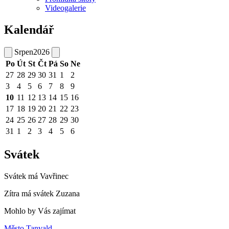
Videogalerie
Kalendář
Srpen
2026
Po
Út
St
Čt
Pá
So
Ne
27
28
29
30
31
1
2
3
4
5
6
7
8
9
10
11
12
13
14
15
16
17
18
19
20
21
22
23
24
25
26
27
28
29
30
31
1
2
3
4
5
6
Svátek
Svátek má
Vavřinec
Zítra má svátek
Zuzana
Mohlo by Vás zajímat
Město Tanvald