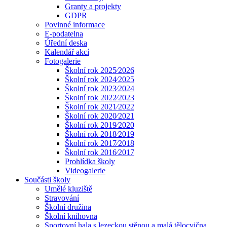
Granty a projekty
GDPR
Povinné informace
E-podatelna
Úřední deska
Kalendář akcí
Fotogalerie
Školní rok 2025⁄2026
Školní rok 2024⁄2025
Školní rok 2023⁄2024
Školní rok 2022⁄2023
Školní rok 2021⁄2022
Školní rok 2020⁄2021
Školní rok 2019⁄2020
Školní rok 2018⁄2019
Školní rok 2017⁄2018
Školní rok 2016⁄2017
Prohlídka školy
Videogalerie
Součásti školy
Umělé kluziště
Stravování
Školní družina
Školní knihovna
Sportovní hala s lezeckou stěnou a malá tělocvična