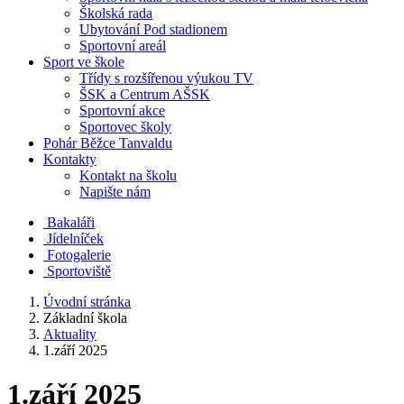
Školská rada
Ubytování Pod stadionem
Sportovní areál
Sport ve škole
Třídy s rozšířenou výukou TV
ŠSK a Centrum AŠSK
Sportovní akce
Sportovec školy
Pohár Běžce Tanvaldu
Kontakty
Kontakt na školu
Napište nám
Bakaláři
Jídelníček
Fotogalerie
Sportoviště
Úvodní stránka
Základní škola
Aktuality
1.září 2025
1.září 2025