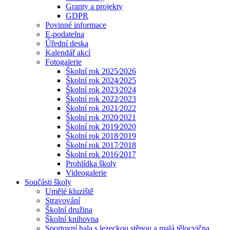
Granty a projekty
GDPR
Povinné informace
E-podatelna
Úřední deska
Kalendář akcí
Fotogalerie
Školní rok 2025⁄2026
Školní rok 2024⁄2025
Školní rok 2023⁄2024
Školní rok 2022⁄2023
Školní rok 2021⁄2022
Školní rok 2020⁄2021
Školní rok 2019⁄2020
Školní rok 2018⁄2019
Školní rok 2017⁄2018
Školní rok 2016⁄2017
Prohlídka školy
Videogalerie
Součásti školy
Umělé kluziště
Stravování
Školní družina
Školní knihovna
Sportovní hala s lezeckou stěnou a malá tělocvična