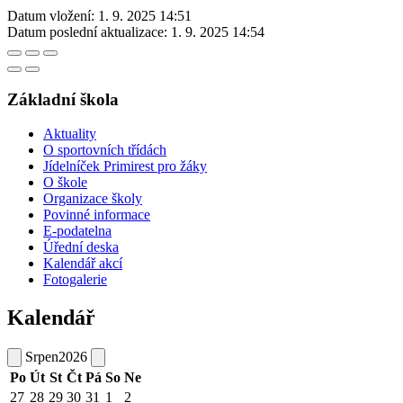
Datum vložení:
1. 9. 2025 14:51
Datum poslední aktualizace:
1. 9. 2025 14:54
Základní škola
Aktuality
O sportovních třídách
Jídelníček Primirest pro žáky
O škole
Organizace školy
Povinné informace
E-podatelna
Úřední deska
Kalendář akcí
Fotogalerie
Kalendář
Srpen
2026
Po
Út
St
Čt
Pá
So
Ne
27
28
29
30
31
1
2