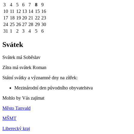
3
4
5
6
7
8
9
10
11
12
13
14
15
16
17
18
19
20
21
22
23
24
25
26
27
28
29
30
31
1
2
3
4
5
6
Svátek
Svátek má
Soběslav
Zítra má svátek
Roman
Státní svátky a významné dny na zítřek:
Mezinárodní den původního obyvatelstva
Mohlo by Vás zajímat
Město Tanvald
MŠMT
Liberecký kraj