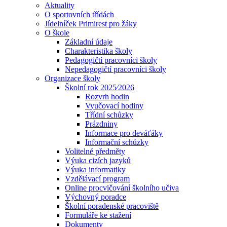
Aktuality
O sportovních třídách
Jídelníček Primirest pro žáky
O škole
Základní údaje
Charakteristika školy
Pedagogičtí pracovníci školy
Nepedagogičtí pracovníci školy
Organizace školy
Školní rok 2025⁄2026
Rozvrh hodin
Vyučovací hodiny
Třídní schůzky
Prázdniny
Informace pro deváťáky
Informační schůzky
Volitelné předměty
Výuka cizích jazyků
Výuka informatiky
Vzdělávací program
Online procvičování školního učiva
Výchovný poradce
Školní poradenské pracoviště
Formuláře ke stažení
Dokumenty