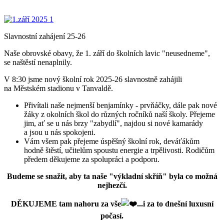
Slavnostní zahájení 25-26
Naše obrovské obavy, že 1. září do školních lavic "neusedneme",
se naštěstí nenaplnily.
V 8:30 jsme nový školní rok 2025-26 slavnostně zahájili
na Městském stadionu v Tanvaldě.
Přivítali naše nejmenší benjamínky - prvňáčky, dále pak nové
žáky z okolních škol do různých ročníků naší školy. Přejeme
jim, ať se u nás brzy "zabydlí", najdou si nové kamarády
a jsou u nás spokojeni.
Vám všem pak přejeme úspěšný školní rok, deváťákům
hodně štěstí, učitelům spoustu energie a trpělivosti. Rodičům
předem děkujeme za spolupráci a podporu.
Budeme se snažit, aby ta naše "výkladní skříň" byla co možná
nejhezčí.
DĚKUJEME tam nahoru za vše
...i za to dnešní luxusní
počasí.