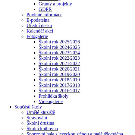
Granty a projekty
GDPR
Povinné informace
E-podatelna
Úřední deska
Kalendář akcí
Fotogalerie
Školní rok 2025⁄2026
Školní rok 2024⁄2025
Školní rok 2023⁄2024
Školní rok 2022⁄2023
Školní rok 2021⁄2022
Školní rok 2020⁄2021
Školní rok 2019⁄2020
Školní rok 2018⁄2019
Školní rok 2017⁄2018
Školní rok 2016⁄2017
Prohlídka školy
Videogalerie
Součásti školy
Umělé kluziště
Stravování
Školní družina
Školní knihovna
Sportovní hala s lezeckou stěnou a malá tělocvična