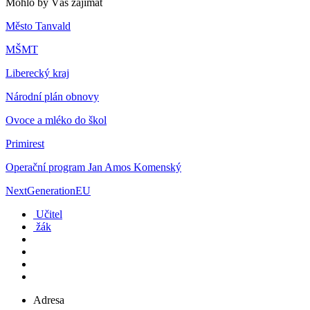
Mohlo by Vás zajímat
Město Tanvald
MŠMT
Liberecký kraj
Národní plán obnovy
Ovoce a mléko do škol
Primirest
Operační program Jan Amos Komenský
NextGenerationEU
Učitel
žák
Adresa