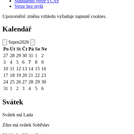
Standardní verze s CSS
Verze bez stylů
Upozornění: změna vzhledu vyžaduje zapnuté cookies.
Kalendář
Srpen
2026
Po
Út
St
Čt
Pá
So
Ne
27
28
29
30
31
1
2
3
4
5
6
7
8
9
10
11
12
13
14
15
16
17
18
19
20
21
22
23
24
25
26
27
28
29
30
31
1
2
3
4
5
6
Svátek
Svátek má
Lada
Zítra má svátek
Soběslav