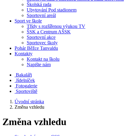
Školská rada
Ubytování Pod stadionem
Sportovní areál
Sport ve škole
Třídy s rozšířenou výukou TV
ŠSK a Centrum AŠSK
Sportovní akce
Sportovec školy
Pohár Běžce Tanvaldu
Kontakty
Kontakt na školu
Napište nám
Bakaláři
Jídelníček
Fotogalerie
Sportoviště
Úvodní stránka
Změna vzhledu
Změna vzhledu