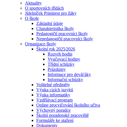
Aktuality
O sportovních třídách
Jídelníček Primirest pro žáky
O škole
Základní údaje
Charakteristika školy
Pedagogičtí pracovníci školy
Nepedagogičtí pracovníci školy
Organizace školy
Školní rok 2025⁄2026
Rozvrh hodin
Vyučovací hodiny
Třídní schůzky
Prázdniny
Informace pro deváťáky
Informační schůzky
Volitelné předměty
Výuka cizích jazyků
Výuka informatiky
Vzdělávací program
Online procvičování školního učiva
Výchovný poradce
Školní poradenské pracoviště
Formuláře ke stažení
Dokumenty