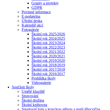
Granty a projekty
GDPR
Povinné informace
E-podatelna
Úřední deska
Kalendář akcí
Fotogalerie
Školní rok 2025⁄2026
Školní rok 2024⁄2025
Školní rok 2023⁄2024
Školní rok 2022⁄2023
Školní rok 2021⁄2022
Školní rok 2020⁄2021
Školní rok 2019⁄2020
Školní rok 2018⁄2019
Školní rok 2017⁄2018
Školní rok 2016⁄2017
Prohlídka školy
Videogalerie
Součásti školy
Umělé kluziště
Stravování
Školní družina
Školní knihovna
Sportovní hala s lezeckou stěnou a malá tělocvična