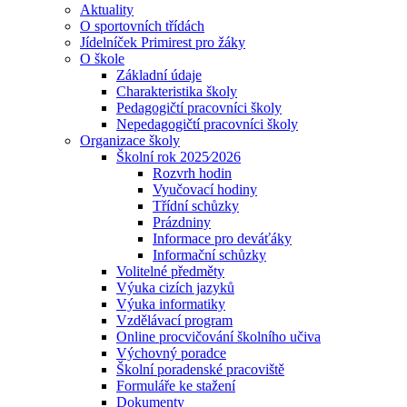
Aktuality
O sportovních třídách
Jídelníček Primirest pro žáky
O škole
Základní údaje
Charakteristika školy
Pedagogičtí pracovníci školy
Nepedagogičtí pracovníci školy
Organizace školy
Školní rok 2025⁄2026
Rozvrh hodin
Vyučovací hodiny
Třídní schůzky
Prázdniny
Informace pro deváťáky
Informační schůzky
Volitelné předměty
Výuka cizích jazyků
Výuka informatiky
Vzdělávací program
Online procvičování školního učiva
Výchovný poradce
Školní poradenské pracoviště
Formuláře ke stažení
Dokumenty