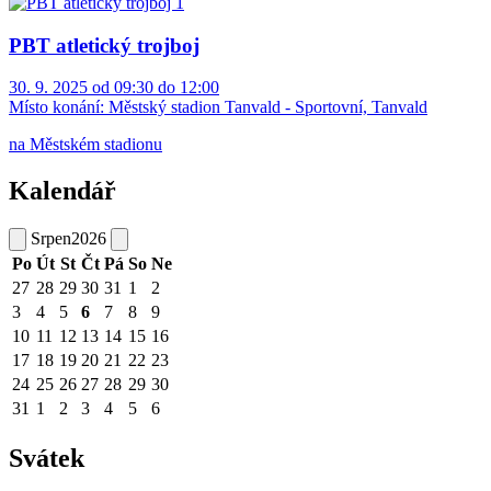
PBT atletický trojboj
30. 9. 2025 od 09:30 do 12:00
Místo konání:
Městský stadion Tanvald - Sportovní, Tanvald
na Městském stadionu
Kalendář
Srpen
2026
Po
Út
St
Čt
Pá
So
Ne
27
28
29
30
31
1
2
3
4
5
6
7
8
9
10
11
12
13
14
15
16
17
18
19
20
21
22
23
24
25
26
27
28
29
30
31
1
2
3
4
5
6
Svátek