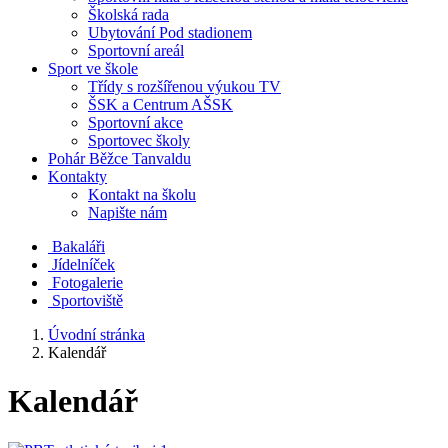
Školská rada
Ubytování Pod stadionem
Sportovní areál
Sport ve škole
Třídy s rozšířenou výukou TV
ŠSK a Centrum AŠSK
Sportovní akce
Sportovec školy
Pohár Běžce Tanvaldu
Kontakty
Kontakt na školu
Napište nám
Bakaláři
Jídelníček
Fotogalerie
Sportoviště
Úvodní stránka
Kalendář
Kalendář